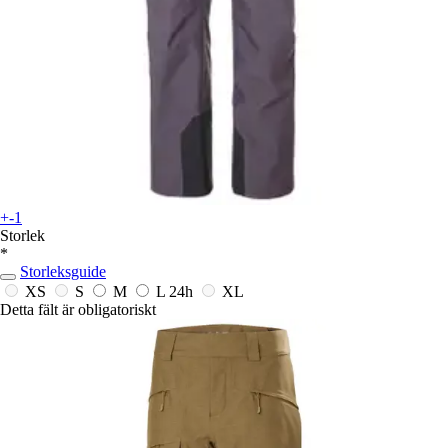
+-1
Storlek
*
Storleksguide
XS
S
M
L
24h
XL
Detta fält är obligatoriskt