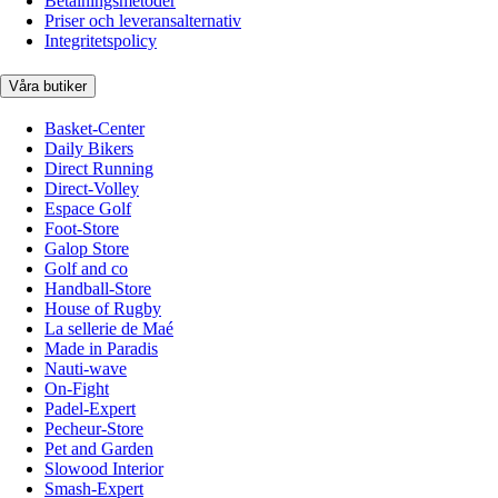
Betalningsmetoder
Priser och leveransalternativ
Integritetspolicy
Våra butiker
Basket-Center
Daily Bikers
Direct Running
Direct-Volley
Espace Golf
Foot-Store
Galop Store
Golf and co
Handball-Store
House of Rugby
La sellerie de Maé
Made in Paradis
Nauti-wave
On-Fight
Padel-Expert
Pecheur-Store
Pet and Garden
Slowood Interior
Smash-Expert