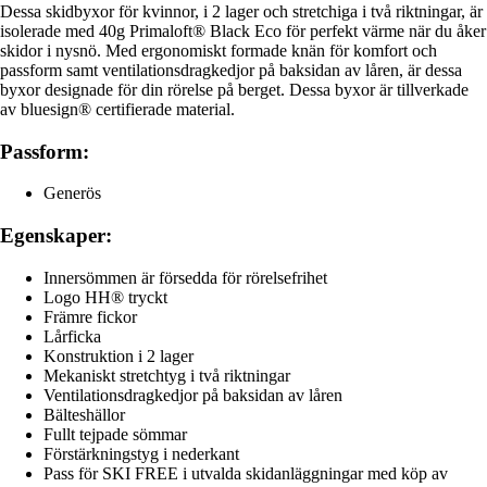
Dessa skidbyxor för kvinnor, i 2 lager och stretchiga i två riktningar, är
isolerade med 40g Primaloft® Black Eco för perfekt värme när du åker
skidor i nysnö. Med ergonomiskt formade knän för komfort och
passform samt ventilationsdragkedjor på baksidan av låren, är dessa
byxor designade för din rörelse på berget. Dessa byxor är tillverkade
av bluesign® certifierade material.
Passform:
Generös
Egenskaper:
Innersömmen är försedda för rörelsefrihet
Logo HH® tryckt
Främre fickor
Lårficka
Konstruktion i 2 lager
Mekaniskt stretchtyg i två riktningar
Ventilationsdragkedjor på baksidan av låren
Bälteshällor
Fullt tejpade sömmar
Förstärkningstyg i nederkant
Pass för SKI FREE i utvalda skidanläggningar med köp av