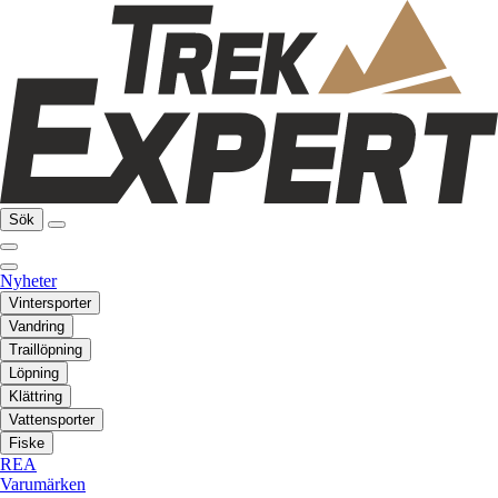
Sök
Nyheter
Vintersporter
Vandring
Traillöpning
Löpning
Klättring
Vattensporter
Fiske
REA
Varumärken