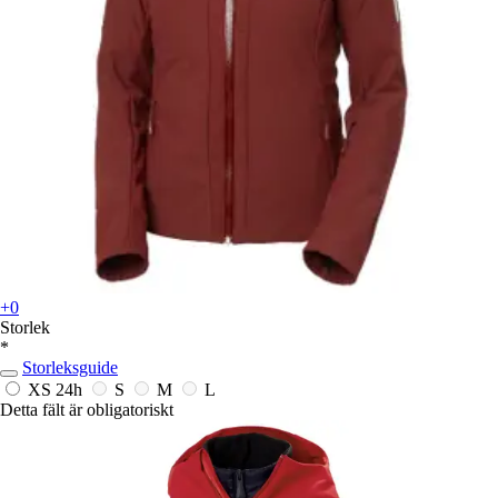
+0
Storlek
*
Storleksguide
XS
24h
S
M
L
Detta fält är obligatoriskt