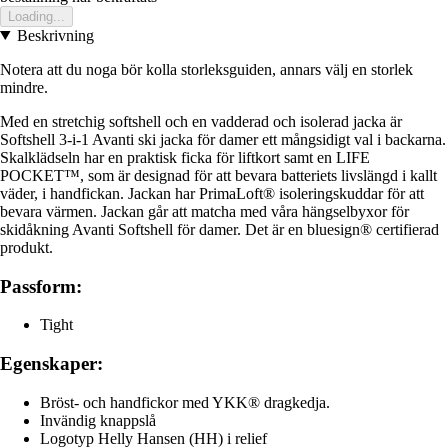
Loading...
Beskrivning
Notera att du noga bör kolla storleksguiden, annars välj en storlek
mindre.
Med en stretchig softshell och en vadderad och isolerad jacka är
Softshell 3-i-1 Avanti ski jacka för damer ett mångsidigt val i backarna.
Skalklädseln har en praktisk ficka för liftkort samt en LIFE
POCKET™, som är designad för att bevara batteriets livslängd i kallt
väder, i handfickan. Jackan har PrimaLoft® isoleringskuddar för att
bevara värmen. Jackan går att matcha med våra hängselbyxor för
skidåkning Avanti Softshell för damer. Det är en bluesign® certifierad
produkt.
Passform:
Tight
Egenskaper:
Bröst- och handfickor med YKK® dragkedja.
Invändig knappslå
Logotyp Helly Hansen (HH) i relief