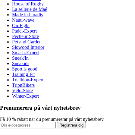
House of Rugby
La sellerie de Maé
Made in Paradis
Nauti-wave
On-Fight
Padel-Expert
Pecheur-Store
Pet and Garden
Slowood Interior
Smash-Expert
Sneak'In
Sneakids
Sport is good
Training-Fit
Triathlon-Expert
TripnBikers
Vélo-Store
Winter-Expert
Prenumerera på vårt nyhetsbrev
Få 10 % rabatt när du prenumererar på vårt nyhetsbrev
Registrera dig