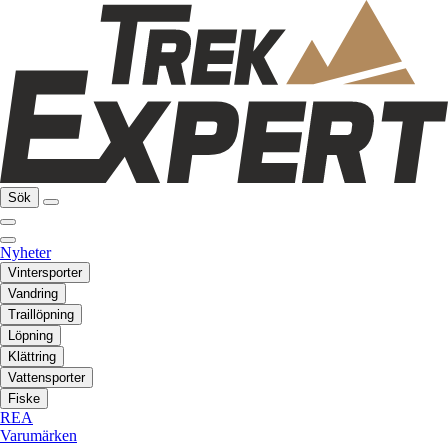
Sök
Nyheter
Vintersporter
Vandring
Traillöpning
Löpning
Klättring
Vattensporter
Fiske
REA
Varumärken