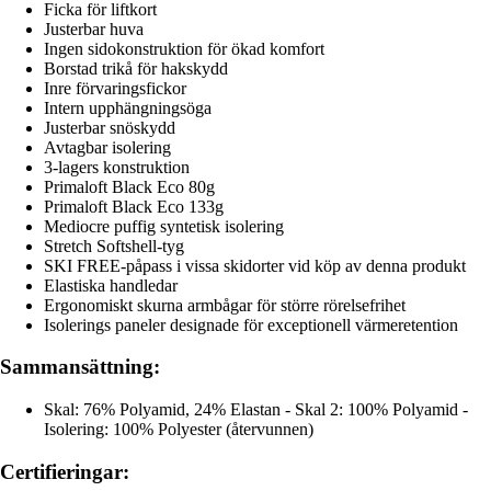
Ficka för liftkort
Justerbar huva
Ingen sidokonstruktion för ökad komfort
Borstad trikå för hakskydd
Inre förvaringsfickor
Intern upphängningsöga
Justerbar snöskydd
Avtagbar isolering
3-lagers konstruktion
Primaloft Black Eco 80g
Primaloft Black Eco 133g
Mediocre puffig syntetisk isolering
Stretch Softshell-tyg
SKI FREE-påpass i vissa skidorter vid köp av denna produkt
Elastiska handledar
Ergonomiskt skurna armbågar för större rörelsefrihet
Isolerings paneler designade för exceptionell värmeretention
Sammansättning:
Skal: 76% Polyamid, 24% Elastan - Skal 2: 100% Polyamid -
Isolering: 100% Polyester (återvunnen)
Certifieringar: