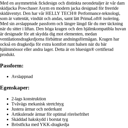
Med en asymmetrisk fickdesign och distinkta neondetaljer är vår dam
skidjacka Powchaser Asym en modern jacka designad för freeride
skidäventyr. Den har vår HELLY TECH® Performance-teknologi,
som är vattentät, vindtät och andas, samt lätt PrimaLoft® isolering.
Med sin avslappnade passform och längre längd får du mer täckning
när du sitter i liftan. Den höga kragen och den hjälmkompatibla huvan
är designade för att skydda dig mot elementen, medan
ventilationsdragkedjorna förbättrar andningsförmågan. Kragen har
också en dragkedja för extra komfort runt halsen när du bär
hjälmmössor eller andra lager. Detta är en bluesign® certifierad
produkt.
Passform:
Avslappnad
Egenskaper:
2-lags konstruktion
Tvåvägs mekanisk stretchtyg
Justera ärmar och nederkant
Artikulerade ärmar för optimal rörelsefrihet
Skäddad hakskydd i borstat tyg
Bröstficka med YKK-dragkedja