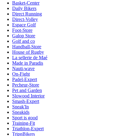
Basket-Center
Daily Bikers
Direct Running
Direct-Volley
Espace Golf
Foot-Store
Galop Store
Golf and co
Handball-Store
House of Rugby
La sellerie de Maé
Made in Paradis
Nauti-wave
On-Fight
Padel-Expert
Pecheur-Store
Pet and Garden
Slowood Interior
Smash-Expert
Sneak'In
Sneakids
Sport is good
Training-Fit
Triathlon-Expert
TripnBikers