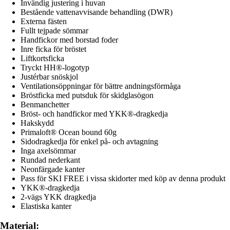
Invändig justering i huvan
Bestående vattenavvisande behandling (DWR)
Externa fästen
Fullt tejpade sömmar
Handfickor med borstad foder
Inre ficka för bröstet
Liftkortsficka
Tryckt HH®-logotyp
Justérbar snöskjol
Ventilationsöppningar för bättre andningsförmåga
Bröstficka med putsduk för skidglasögon
Benmanchetter
Bröst- och handfickor med YKK®-dragkedja
Hakskydd
Primaloft® Ocean bound 60g
Sidodragkedja för enkel på- och avtagning
Inga axelsömmar
Rundad nederkant
Neonfärgade kanter
Pass för SKI FREE i vissa skidorter med köp av denna produkt
YKK®-dragkedja
2-vägs YKK dragkedja
Elastiska kanter
Material: