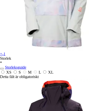
+-1
Storlek
*
Storleksguide
XS
S
M
L
XL
Detta fält är obligatoriskt