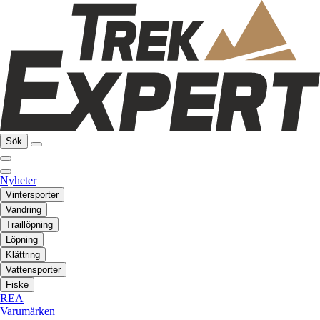
Sök
Nyheter
Vintersporter
Vandring
Traillöpning
Löpning
Klättring
Vattensporter
Fiske
REA
Varumärken