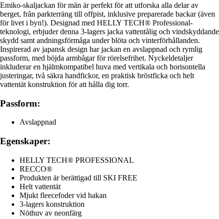
Emiko-skaljackan för män är perfekt för att utforska alla delar av
berget, från parkterräng till offpist, inklusive preparerade backar (även
för livet i byn!). Designad med HELLY TECH® Professional-
teknologi, erbjuder denna 3-lagers jacka vattentålig och vindskyddande
skydd samt andningsförmåga under blöta och vinterförhållanden.
Inspirerad av japansk design har jackan en avslappnad och rymlig
passform, med böjda armbågar för rörelsefrihet. Nyckeldetaljer
inkluderar en hjälmkompatibel huva med vertikala och horisontella
justeringar, två säkra handfickor, en praktisk bröstficka och helt
vattentät konstruktion för att hålla dig torr.
Passform:
Avslappnad
Egenskaper:
HELLY TECH® PROFESSIONAL
RECCO®
Produkten är berättigad till SKI FREE
Helt vattentät
Mjukt fleecefoder vid hakan
3-lagers konstruktion
Nöthuv av neonfärg