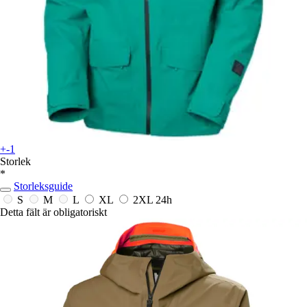
+-1
Storlek
*
Storleksguide
S
M
L
XL
2XL
24h
Detta fält är obligatoriskt