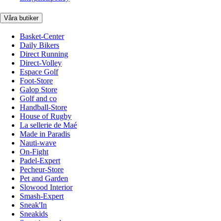
Våra butiker
Basket-Center
Daily Bikers
Direct Running
Direct-Volley
Espace Golf
Foot-Store
Galop Store
Golf and co
Handball-Store
House of Rugby
La sellerie de Maé
Made in Paradis
Nauti-wave
On-Fight
Padel-Expert
Pecheur-Store
Pet and Garden
Slowood Interior
Smash-Expert
Sneak'In
Sneakids