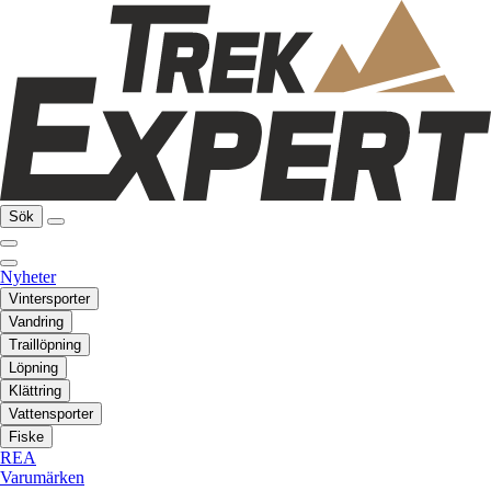
Sök
Nyheter
Vintersporter
Vandring
Traillöpning
Löpning
Klättring
Vattensporter
Fiske
REA
Varumärken