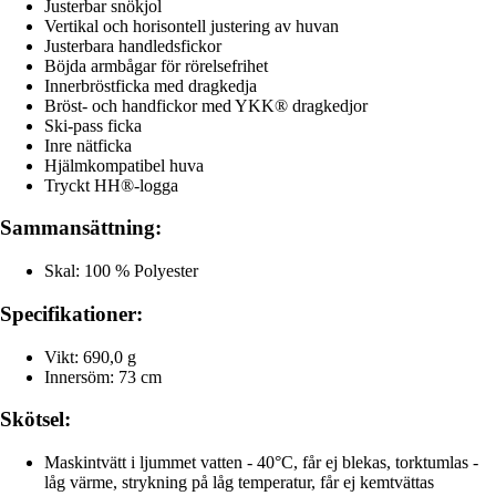
Justerbar snökjol
Vertikal och horisontell justering av huvan
Justerbara handledsfickor
Böjda armbågar för rörelsefrihet
Innerbröstficka med dragkedja
Bröst- och handfickor med YKK® dragkedjor
Ski-pass ficka
Inre nätficka
Hjälmkompatibel huva
Tryckt HH®-logga
Sammansättning:
Skal: 100 % Polyester
Specifikationer:
Vikt: 690,0 g
Innersöm: 73 cm
Skötsel:
Maskintvätt i ljummet vatten - 40°C, får ej blekas, torktumlas -
låg värme, strykning på låg temperatur, får ej kemtvättas