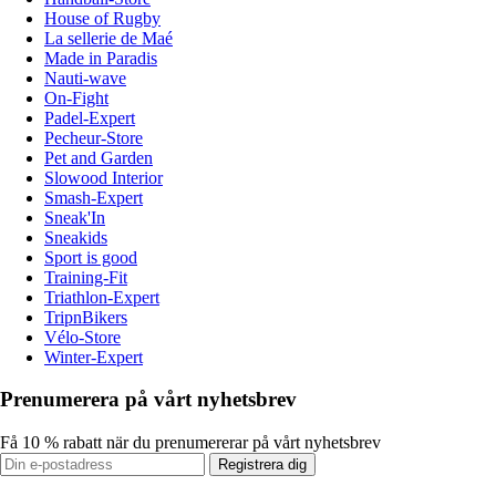
House of Rugby
La sellerie de Maé
Made in Paradis
Nauti-wave
On-Fight
Padel-Expert
Pecheur-Store
Pet and Garden
Slowood Interior
Smash-Expert
Sneak'In
Sneakids
Sport is good
Training-Fit
Triathlon-Expert
TripnBikers
Vélo-Store
Winter-Expert
Prenumerera på vårt nyhetsbrev
Få 10 % rabatt när du prenumererar på vårt nyhetsbrev
Registrera dig