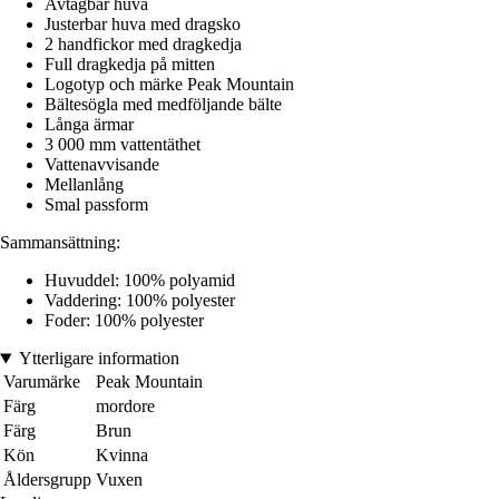
Avtagbar huva
Justerbar huva med dragsko
2 handfickor med dragkedja
Full dragkedja på mitten
Logotyp och märke Peak Mountain
Bältesögla med medföljande bälte
Långa ärmar
3 000 mm vattentäthet
Vattenavvisande
Mellanlång
Smal passform
Sammansättning:
Huvuddel: 100% polyamid
Vaddering: 100% polyester
Foder: 100% polyester
Ytterligare information
Varumärke
Peak Mountain
Färg
mordore
Färg
Brun
Kön
Kvinna
Åldersgrupp
Vuxen