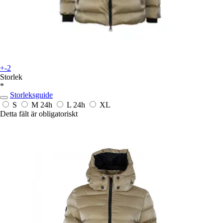
+-2
Storlek
*
Storleksguide
S
M
24h
L
24h
XL
Detta fält är obligatoriskt