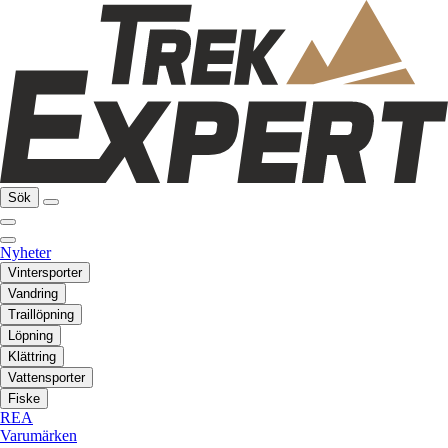
Sök
Nyheter
Vintersporter
Vandring
Traillöpning
Löpning
Klättring
Vattensporter
Fiske
REA
Varumärken