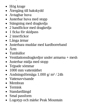
Hög krage
Återgång till hakskydd
Avtagbar huva
Justerbar huva med stopp
Stängning med dragkedja
2 handfickor med dragkedja
1 ficka för skidpass
2 innerfickor
Långa ärmar
Justerbara muddar med kardborreband
Ärm
Tumhällor
Ventilationsdragkedjor under armarna + mesh
Justerbar midja med stopp
Tejpade sömmar
1000 mm vattentäthet
Andningsförmåga 1.000 g/ m² / 24h
Vattenavvisande
Membran
Termisk
Standardlängd
Smal passform
Logotyp och märke Peak Mountain