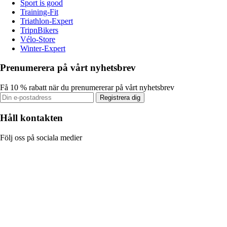
Sport is good
Training-Fit
Triathlon-Expert
TripnBikers
Vélo-Store
Winter-Expert
Prenumerera på vårt nyhetsbrev
Få 10 % rabatt när du prenumererar på vårt nyhetsbrev
Registrera dig
Håll kontakten
Följ oss på sociala medier