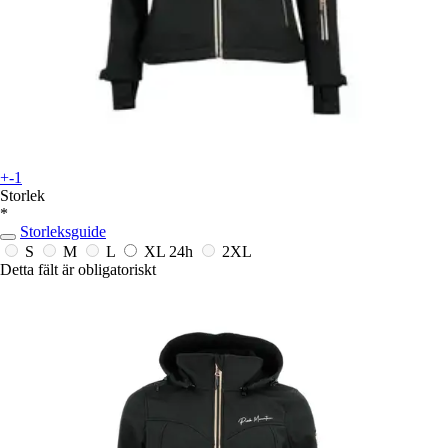
+-1
Storlek
*
Storleksguide
S
M
L
XL
24h
2XL
Detta fält är obligatoriskt