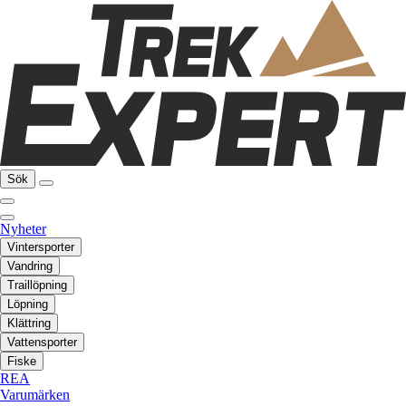
Sök
Nyheter
Vintersporter
Vandring
Traillöpning
Löpning
Klättring
Vattensporter
Fiske
REA
Varumärken