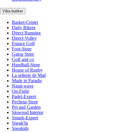
Våra butiker
Basket-Center
Daily Bikers
Direct Running
Direct-Volley
Espace Golf
Foot-Store
Galop Store
Golf and co
Handball-Store
House of Rugby
La sellerie de Maé
Made in Paradis
Nauti-wave
On-Fight
Padel-Expert
Pecheur-Store
Pet and Garden
Slowood Interior
Smash-Expert
Sneak'In
Sneakids