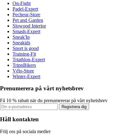
On-Fight
Padel-Expert
Pecheur-Store
Pet and Garden
Slowood Interior
Smash-Expert
Sneak'In
Sneakids
Sport is good
Training-Fit
Triathlon-Expert
TripnBikers
Vélo-Store
Winter-Expert
Prenumerera på vårt nyhetsbrev
Få 10 % rabatt när du prenumererar på vårt nyhetsbrev
Registrera dig
Håll kontakten
Följ oss på sociala medier