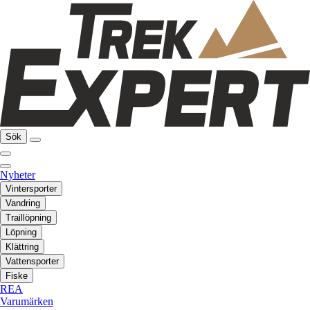
Sök
Nyheter
Vintersporter
Vandring
Traillöpning
Löpning
Klättring
Vattensporter
Fiske
REA
Varumärken