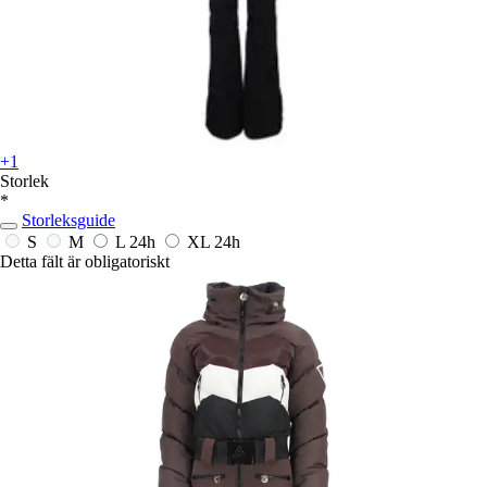
+1
Storlek
*
Storleksguide
S
M
L
24h
XL
24h
Detta fält är obligatoriskt