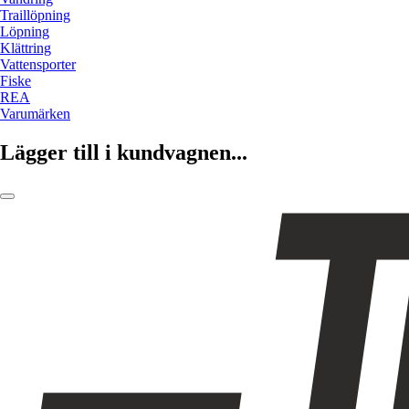
Traillöpning
Löpning
Klättring
Vattensporter
Fiske
REA
Varumärken
Lägger till i kundvagnen...