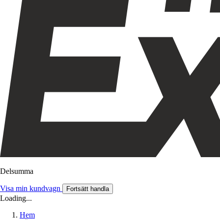
Delsumma
Visa min kundvagn
Fortsätt handla
Loading...
Hem