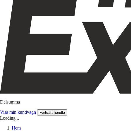
Delsumma
Visa min kundvagn
Fortsätt handla
Loading...
Hem