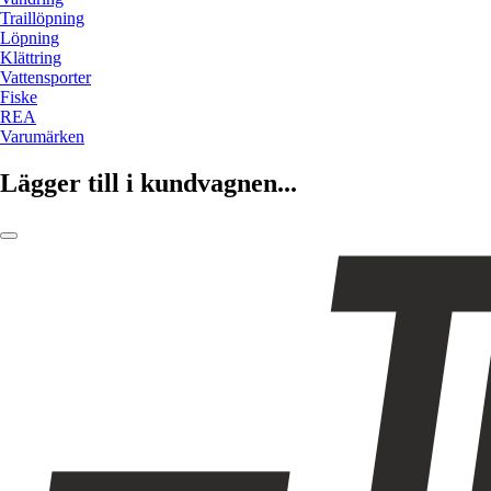
Traillöpning
Löpning
Klättring
Vattensporter
Fiske
REA
Varumärken
Lägger till i kundvagnen...