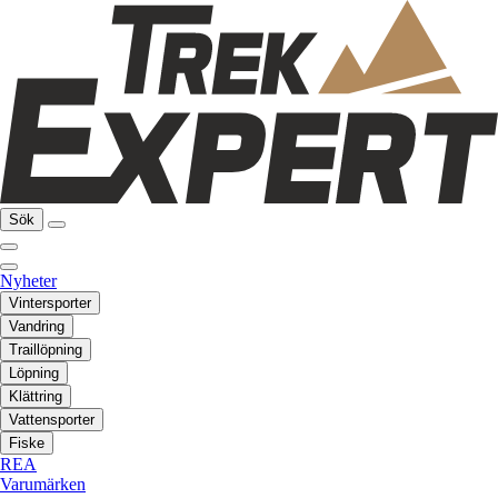
Sök
Nyheter
Vintersporter
Vandring
Traillöpning
Löpning
Klättring
Vattensporter
Fiske
REA
Varumärken