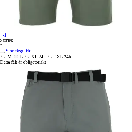
+-1
Storlek
*
Storleksguide
M
L
XL
24h
2XL
24h
Detta fält är obligatoriskt