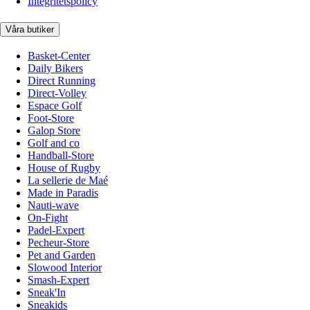
Integritetspolicy
Våra butiker
Basket-Center
Daily Bikers
Direct Running
Direct-Volley
Espace Golf
Foot-Store
Galop Store
Golf and co
Handball-Store
House of Rugby
La sellerie de Maé
Made in Paradis
Nauti-wave
On-Fight
Padel-Expert
Pecheur-Store
Pet and Garden
Slowood Interior
Smash-Expert
Sneak'In
Sneakids