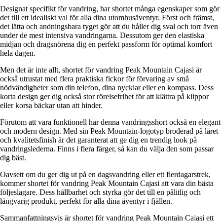
Designat specifikt för vandring, har shortet många egenskaper som gör
det till ett idealiskt val för alla dina utomhusäventyr. Först och främst,
det lätta och andningsbara tyget gör att du håller dig sval och torr även
under de mest intensiva vandringarna. Dessutom ger den elastiska
midjan och dragsnörena dig en perfekt passform för optimal komfort
hela dagen.
Men det är inte allt, shortet för vandring Peak Mountain Cajasi är
också utrustat med flera praktiska fickor för förvaring av små
nödvändigheter som din telefon, dina nycklar eller en kompass. Dess
korta design ger dig också stor rörelsefrihet för att klättra på klippor
eller korsa bäckar utan att hinder.
Förutom att vara funktionell har denna vandringsshort också en elegant
och modern design. Med sin Peak Mountain-logotyp broderad på låret
och kvalitetsfinish är det garanterat att ge dig en trendig look på
vandringslederna. Finns i flera färger, så kan du välja den som passar
dig bäst.
Oavsett om du ger dig ut på en dagsvandring eller ett flerdagarstrek,
kommer shortet för vandring Peak Mountain Cajasi att vara din bästa
följeslagare. Dess hållbarhet och styrka gör det till en pålitlig och
långvarig produkt, perfekt för alla dina äventyr i fjällen.
Sammanfattningsvis är shortet för vandring Peak Mountain Cajasi ett