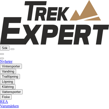
Sök
Nyheter
Vintersporter
Vandring
Traillöpning
Löpning
Klättring
Vattensporter
Fiske
REA
Varumärken