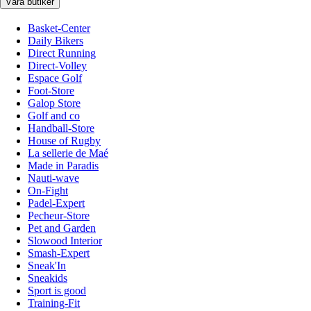
Våra butiker
Basket-Center
Daily Bikers
Direct Running
Direct-Volley
Espace Golf
Foot-Store
Galop Store
Golf and co
Handball-Store
House of Rugby
La sellerie de Maé
Made in Paradis
Nauti-wave
On-Fight
Padel-Expert
Pecheur-Store
Pet and Garden
Slowood Interior
Smash-Expert
Sneak'In
Sneakids
Sport is good
Training-Fit