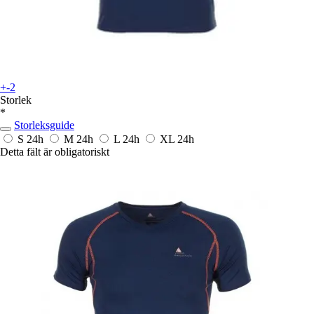
+-2
Storlek
*
Storleksguide
S
24h
M
24h
L
24h
XL
24h
Detta fält är obligatoriskt