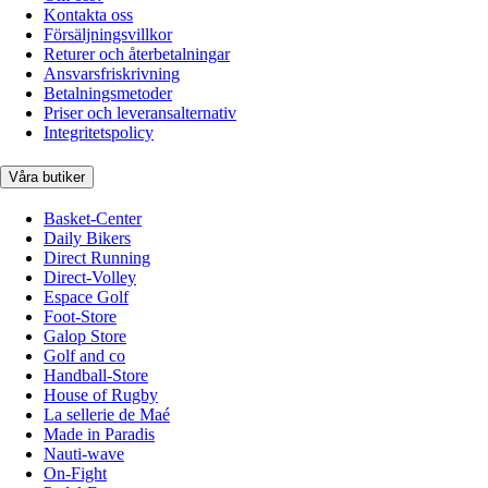
Kontakta oss
Försäljningsvillkor
Returer och återbetalningar
Ansvarsfriskrivning
Betalningsmetoder
Priser och leveransalternativ
Integritetspolicy
Våra butiker
Basket-Center
Daily Bikers
Direct Running
Direct-Volley
Espace Golf
Foot-Store
Galop Store
Golf and co
Handball-Store
House of Rugby
La sellerie de Maé
Made in Paradis
Nauti-wave
On-Fight