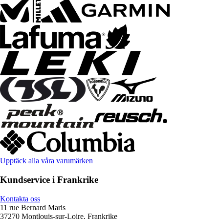
Upptäck alla våra varumärken
Kundservice i Frankrike
Kontakta oss
11 rue Bernard Maris
37270 Montlouis-sur-Loire, Frankrike