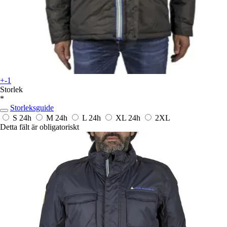
+-1
Storlek
*
Storleksguide
S
24h
M
24h
L
24h
XL
24h
2XL
Detta fält är obligatoriskt