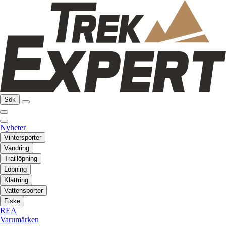
Sök
Nyheter
Vintersporter
Vandring
Traillöpning
Löpning
Klättring
Vattensporter
Fiske
REA
Varumärken