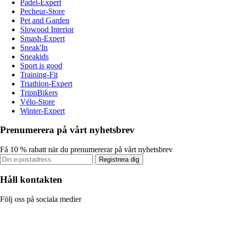
Padel-Expert
Pecheur-Store
Pet and Garden
Slowood Interior
Smash-Expert
Sneak'In
Sneakids
Sport is good
Training-Fit
Triathlon-Expert
TripnBikers
Vélo-Store
Winter-Expert
Prenumerera på vårt nyhetsbrev
Få 10 % rabatt när du prenumererar på vårt nyhetsbrev
Registrera dig
Håll kontakten
Följ oss på sociala medier