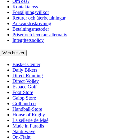
Om oss?
Kontakta oss
Försäljningsvillkor
Returer och återbetalningar
Ansvarsfriskrivning
Betalningsmetoder
Priser och leveransalternativ
Integritetspolicy
Våra butiker
Basket-Center
Daily Bikers
Direct Running
Direct-Volley
Espace Golf
Foot-Store
Galop Store
Golf and co
Handball-Store
House of Rugby
La sellerie de Maé
Made in Paradis
Nauti-wave
On-Fight