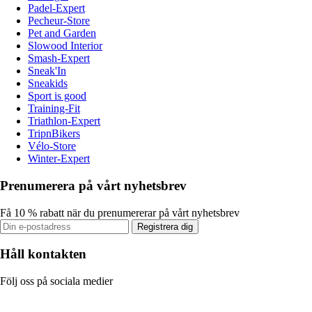
Padel-Expert
Pecheur-Store
Pet and Garden
Slowood Interior
Smash-Expert
Sneak'In
Sneakids
Sport is good
Training-Fit
Triathlon-Expert
TripnBikers
Vélo-Store
Winter-Expert
Prenumerera på vårt nyhetsbrev
Få 10 % rabatt när du prenumererar på vårt nyhetsbrev
Registrera dig
Håll kontakten
Följ oss på sociala medier