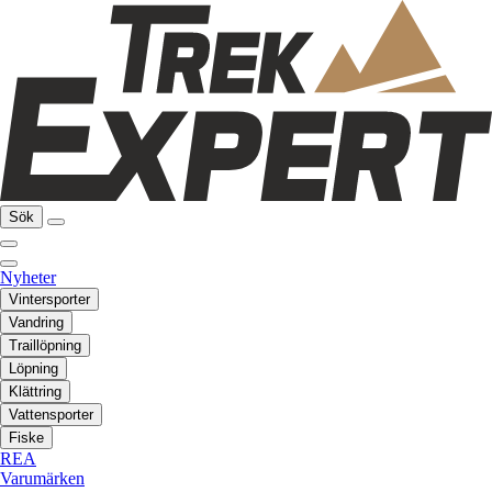
Sök
Nyheter
Vintersporter
Vandring
Traillöpning
Löpning
Klättring
Vattensporter
Fiske
REA
Varumärken