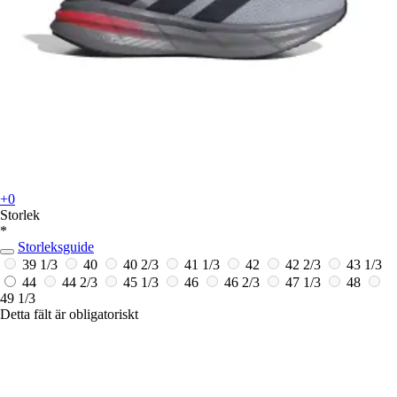
+0
Storlek
*
Storleksguide
39 1/3
40
40 2/3
41 1/3
42
42 2/3
43 1/3
44
44 2/3
45 1/3
46
46 2/3
47 1/3
48
49 1/3
Detta fält är obligatoriskt