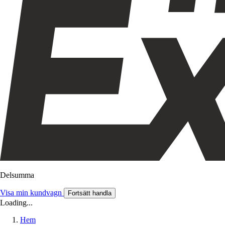
Delsumma
Visa min kundvagn
Fortsätt handla
Loading...
Hem