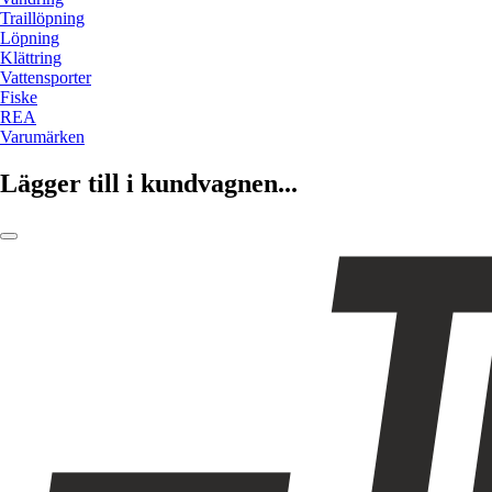
Traillöpning
Löpning
Klättring
Vattensporter
Fiske
REA
Varumärken
Lägger till i kundvagnen...