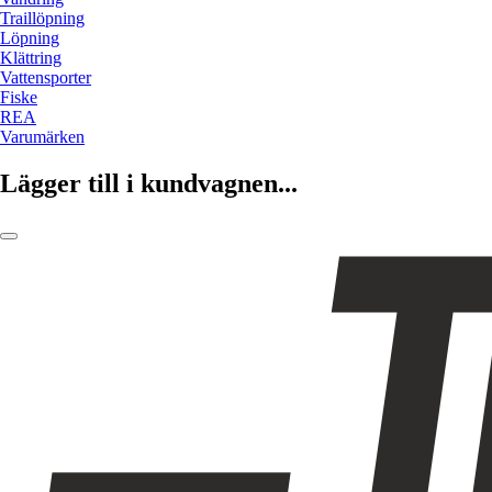
Traillöpning
Löpning
Klättring
Vattensporter
Fiske
REA
Varumärken
Lägger till i kundvagnen...