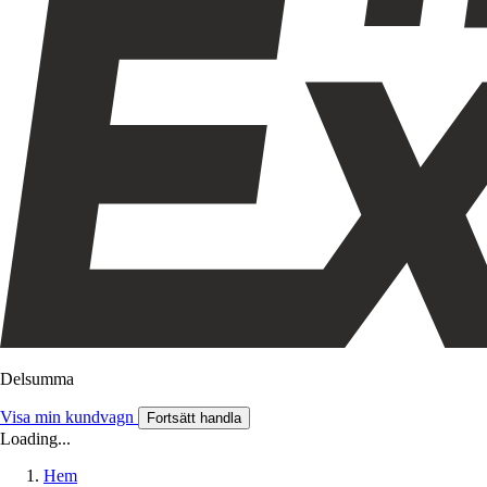
Delsumma
Visa min kundvagn
Fortsätt handla
Loading...
Hem