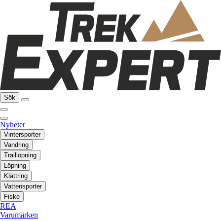
Sök
Nyheter
Vintersporter
Vandring
Traillöpning
Löpning
Klättring
Vattensporter
Fiske
REA
Varumärken