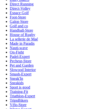
Direct Running
Direct-Volley
Espace Golf
Foot-Store
Galop Store
Golf and co
Handball-Store
House of Rugby
La sellerie de Maé
Made in Paradis
Nauti-wave
On-Fight
Padel-Expert
Pecheur-Store
Pet and Garden
Slowood Interior
Smash-Expert
Sneak'In
Sneakids
Sport is good
Training-Fit
Triathlon-Expert
TripnBikers
Vélo-Store