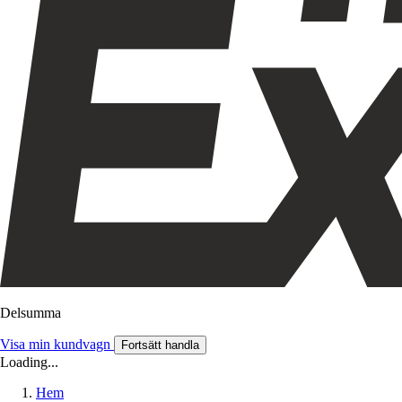
Delsumma
Visa min kundvagn
Fortsätt handla
Loading...
Hem