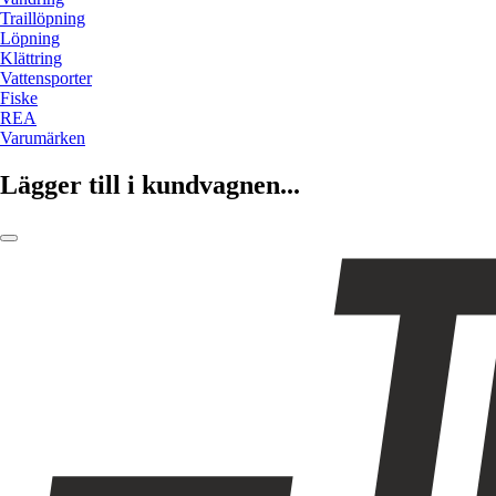
Traillöpning
Löpning
Klättring
Vattensporter
Fiske
REA
Varumärken
Lägger till i kundvagnen...