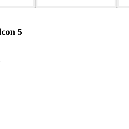
con 5
.