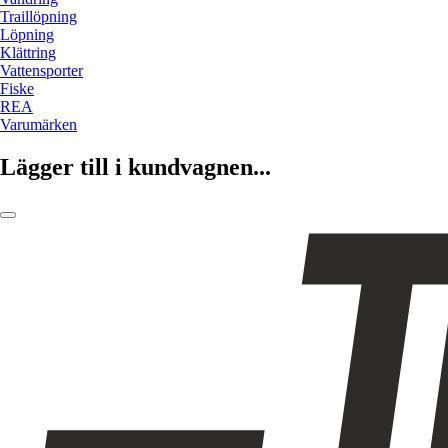
Traillöpning
Löpning
Klättring
Vattensporter
Fiske
REA
Varumärken
Lägger till i kundvagnen...