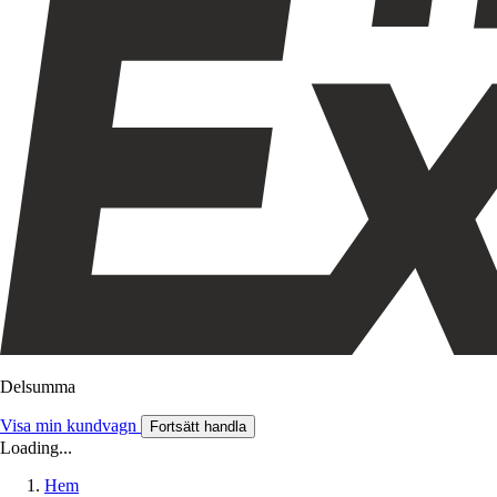
Delsumma
Visa min kundvagn
Fortsätt handla
Loading...
Hem