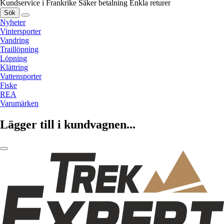
Kundservice i Frankrike
Säker betalning
Enkla returer
Sök
Nyheter
Vintersporter
Vandring
Traillöpning
Löpning
Klättring
Vattensporter
Fiske
REA
Varumärken
Lägger till i kundvagnen...