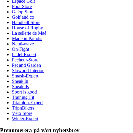
Espace Golf
Foot-Store
Galop Store
Golf and co
Handball-Store
House of Rugby
La sellerie de Maé
Made in Paradis
Nauti-wave
On-Fight
Padel-Expert
Pecheur-Store
Pet and Garden
Slowood Interior
Smash-Expert
Sneak'In
Sneakids
Sport is good
Training-Fit
Triathlon-Expert
TripnBikers
Vélo-Store
Winter-Expert
Prenumerera på vårt nyhetsbrev