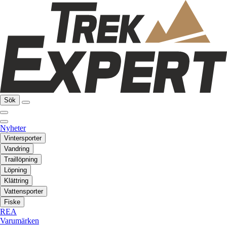
Sök
Nyheter
Vintersporter
Vandring
Traillöpning
Löpning
Klättring
Vattensporter
Fiske
REA
Varumärken