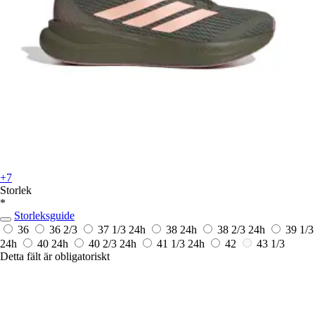
+7
Storlek
*
Storleksguide
36
36 2/3
37 1/3
24h
38
24h
38 2/3
24h
39 1/3
24h
40
24h
40 2/3
24h
41 1/3
24h
42
43 1/3
Detta fält är obligatoriskt