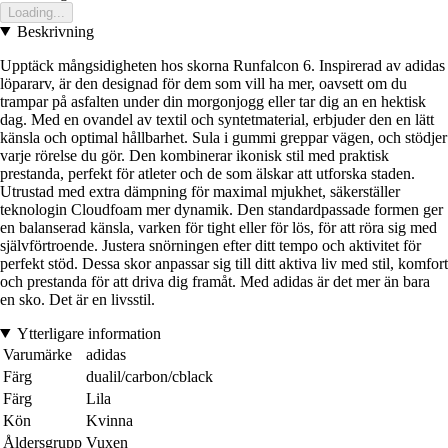
Loading...
Beskrivning
Upptäck mångsidigheten hos skorna Runfalcon 6. Inspirerad av adidas
löpararv, är den designad för dem som vill ha mer, oavsett om du
trampar på asfalten under din morgonjogg eller tar dig an en hektisk
dag. Med en ovandel av textil och syntetmaterial, erbjuder den en lätt
känsla och optimal hållbarhet. Sula i gummi greppar vägen, och stödjer
varje rörelse du gör. Den kombinerar ikonisk stil med praktisk
prestanda, perfekt för atleter och de som älskar att utforska staden.
Utrustad med extra dämpning för maximal mjukhet, säkerställer
teknologin Cloudfoam mer dynamik. Den standardpassade formen ger
en balanserad känsla, varken för tight eller för lös, för att röra sig med
självförtroende. Justera snörningen efter ditt tempo och aktivitet för
perfekt stöd. Dessa skor anpassar sig till ditt aktiva liv med stil, komfort
och prestanda för att driva dig framåt. Med adidas är det mer än bara
en sko. Det är en livsstil.
Ytterligare information
Varumärke
adidas
Färg
dualil/carbon/cblack
Färg
Lila
Kön
Kvinna
Åldersgrupp
Vuxen