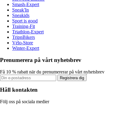
Smash-Expert
Sneak'In
Sneakids
Sport is good
Training-Fit
Triathlon-Expert
TripnBikers
Vélo-Store
Winter-Expert
Prenumerera på vårt nyhetsbrev
Få 10 % rabatt när du prenumererar på vårt nyhetsbrev
Registrera dig
Håll kontakten
Följ oss på sociala medier