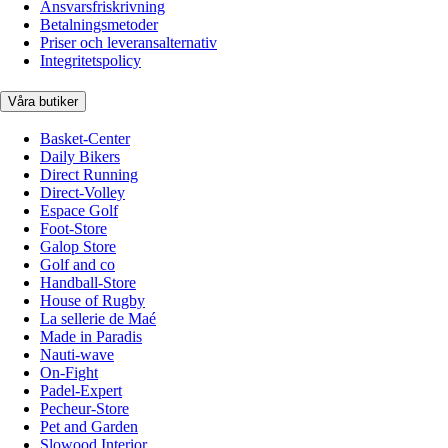
Ansvarsfriskrivning
Betalningsmetoder
Priser och leveransalternativ
Integritetspolicy
Våra butiker
Basket-Center
Daily Bikers
Direct Running
Direct-Volley
Espace Golf
Foot-Store
Galop Store
Golf and co
Handball-Store
House of Rugby
La sellerie de Maé
Made in Paradis
Nauti-wave
On-Fight
Padel-Expert
Pecheur-Store
Pet and Garden
Slowood Interior