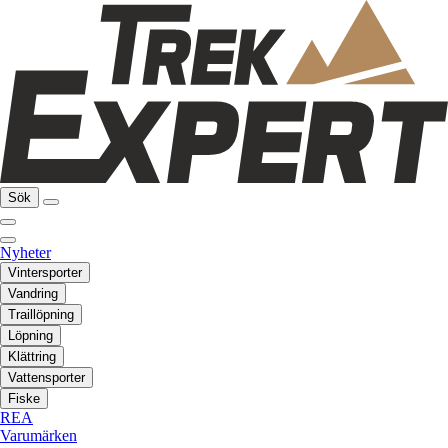
Sök
Nyheter
Vintersporter
Vandring
Traillöpning
Löpning
Klättring
Vattensporter
Fiske
REA
Varumärken