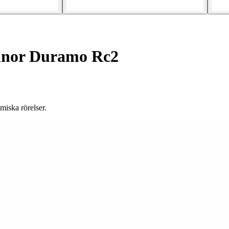
nnor Duramo Rc2
iska rörelser.