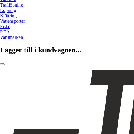
Traillöpning
Löpning
Klättring
Vattensporter
Fiske
REA
Varumärken
Lägger till i kundvagnen...