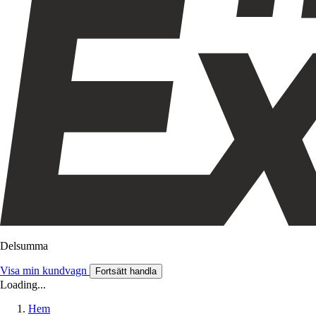
Delsumma
Visa min kundvagn
Fortsätt handla
Loading...
Hem