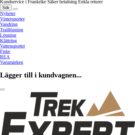
Kundservice i Frankrike
Säker betalning
Enkla returer
Sök
Nyheter
Vintersporter
Vandring
Traillöpning
Löpning
Klättring
Vattensporter
Fiske
REA
Varumärken
Lägger till i kundvagnen...