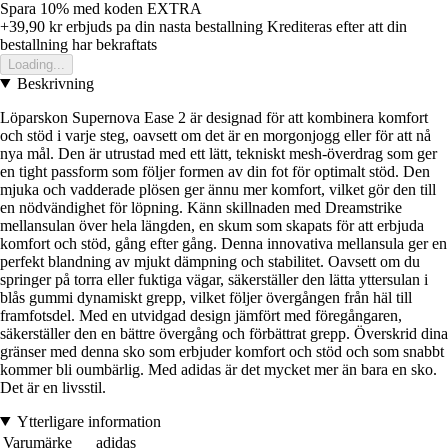
Spara 10%
med koden
EXTRA
+39,90 kr
erbjuds pa din nasta bestallning
Krediteras efter att din
bestallning har bekraftats
Loading...
Beskrivning
Löparskon Supernova Ease 2 är designad för att kombinera komfort
och stöd i varje steg, oavsett om det är en morgonjogg eller för att nå
nya mål. Den är utrustad med ett lätt, tekniskt mesh-överdrag som ger
en tight passform som följer formen av din fot för optimalt stöd. Den
mjuka och vadderade plösen ger ännu mer komfort, vilket gör den till
en nödvändighet för löpning. Känn skillnaden med Dreamstrike
mellansulan över hela längden, en skum som skapats för att erbjuda
komfort och stöd, gång efter gång. Denna innovativa mellansula ger en
perfekt blandning av mjukt dämpning och stabilitet. Oavsett om du
springer på torra eller fuktiga vägar, säkerställer den lätta yttersulan i
blås gummi dynamiskt grepp, vilket följer övergången från häl till
framfotsdel. Med en utvidgad design jämfört med föregångaren,
säkerställer den en bättre övergång och förbättrat grepp. Överskrid dina
gränser med denna sko som erbjuder komfort och stöd och som snabbt
kommer bli oumbärlig. Med adidas är det mycket mer än bara en sko.
Det är en livsstil.
Ytterligare information
Varumärke
adidas