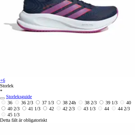
+6
Storlek
*
Storleksguide
36
36 2/3
37 1/3
38
24h
38 2/3
39 1/3
40
40 2/3
41 1/3
42
42 2/3
43 1/3
44
44 2/3
45 1/3
Detta fält är obligatoriskt