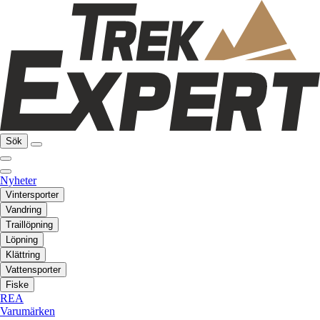
Sök
Nyheter
Vintersporter
Vandring
Traillöpning
Löpning
Klättring
Vattensporter
Fiske
REA
Varumärken