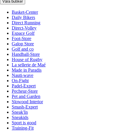
Våra butiker
Basket-Center
Daily Bikers
Direct Running
Direct-Volley
Espace Golf
Foot-Store
Galop Store
Golf and co
Handball-Store
House of Rugby
La sellerie de Maé
Made in Paradis
Nauti-wave
On-Fight
Padel-Expert
Pecheur-Store
Pet and Garden
Slowood Interior
Smash-Expert
Sneak'In
Sneakids
Sport is good
Training-Fit