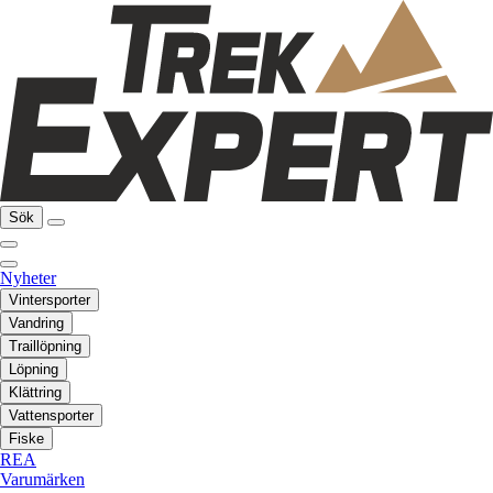
Sök
Nyheter
Vintersporter
Vandring
Traillöpning
Löpning
Klättring
Vattensporter
Fiske
REA
Varumärken