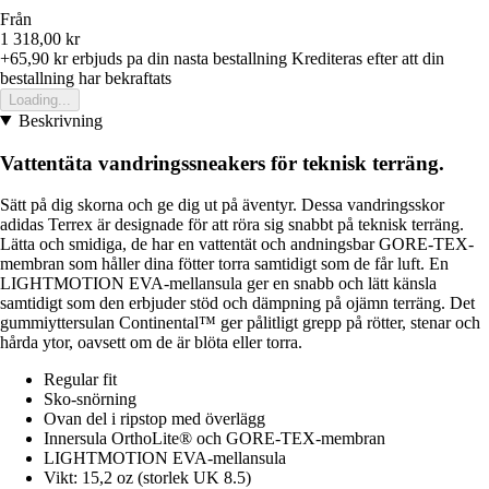
Från
1 318,00 kr
+65,90 kr
erbjuds pa din nasta bestallning
Krediteras efter att din
bestallning har bekraftats
Loading...
Beskrivning
Vattentäta vandringssneakers för teknisk terräng.
Sätt på dig skorna och ge dig ut på äventyr. Dessa vandringsskor
adidas Terrex är designade för att röra sig snabbt på teknisk terräng.
Lätta och smidiga, de har en vattentät och andningsbar GORE-TEX-
membran som håller dina fötter torra samtidigt som de får luft. En
LIGHTMOTION EVA-mellansula ger en snabb och lätt känsla
samtidigt som den erbjuder stöd och dämpning på ojämn terräng. Det
gummiyttersulan Continental™ ger pålitligt grepp på rötter, stenar och
hårda ytor, oavsett om de är blöta eller torra.
Regular fit
Sko-snörning
Ovan del i ripstop med överlägg
Innersula OrthoLite® och GORE-TEX-membran
LIGHTMOTION EVA-mellansula
Vikt: 15,2 oz (storlek UK 8.5)