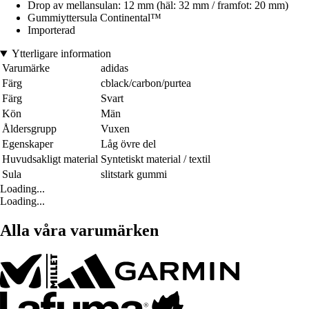
Drop av mellansulan: 12 mm (häl: 32 mm / framfot: 20 mm)
Gummiyttersula Continental™
Importerad
Ytterligare information
Varumärke
adidas
Färg
cblack/carbon/purtea
Färg
Svart
Kön
Män
Åldersgrupp
Vuxen
Egenskaper
Låg övre del
Huvudsakligt material
Syntetiskt material / textil
Sula
slitstark gummi
Loading...
Loading...
Alla våra varumärken