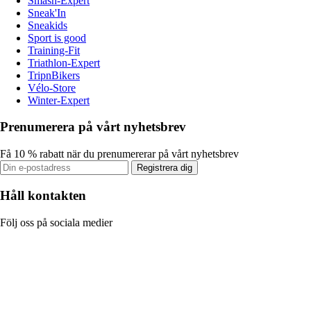
Smash-Expert
Sneak'In
Sneakids
Sport is good
Training-Fit
Triathlon-Expert
TripnBikers
Vélo-Store
Winter-Expert
Prenumerera på vårt nyhetsbrev
Få 10 % rabatt när du prenumererar på vårt nyhetsbrev
Registrera dig
Håll kontakten
Följ oss på sociala medier