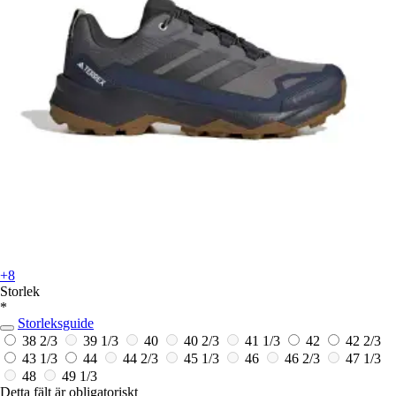
+8
Storlek
*
Storleksguide
38 2/3
39 1/3
40
40 2/3
41 1/3
42
42 2/3
43 1/3
44
44 2/3
45 1/3
46
46 2/3
47 1/3
48
49 1/3
Detta fält är obligatoriskt