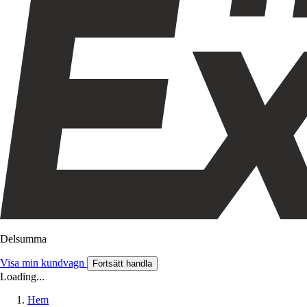
Delsumma
Visa min kundvagn
Fortsätt handla
Loading...
Hem