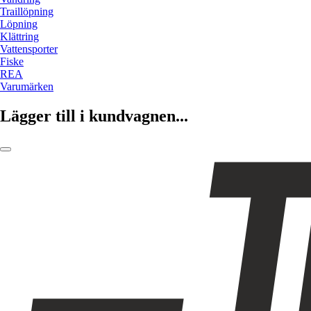
Traillöpning
Löpning
Klättring
Vattensporter
Fiske
REA
Varumärken
Lägger till i kundvagnen...