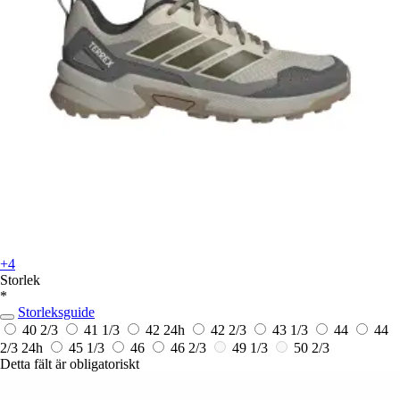
+4
Storlek
*
Storleksguide
40 2/3
41 1/3
42
24h
42 2/3
43 1/3
44
44
2/3
24h
45 1/3
46
46 2/3
49 1/3
50 2/3
Detta fält är obligatoriskt