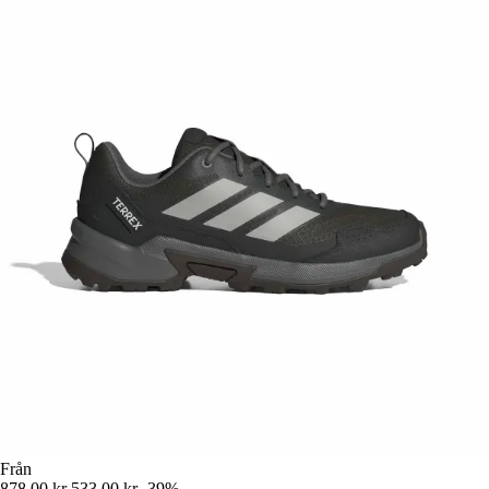
Från
878,00 kr
533,00 kr
-39%