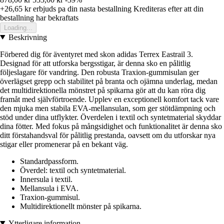
+26,65 kr
erbjuds pa din nasta bestallning
Krediteras efter att din
bestallning har bekraftats
Loading...
Beskrivning
Förbered dig för äventyret med skon adidas Terrex Eastrail 3.
Designad för att utforska bergsstigar, är denna sko en pålitlig
följeslagare för vandring. Den robusta Traxion-gummisulan ger
överlägset grepp och stabilitet på branta och ojämna underlag, medan
det multidirektionella mönstret på spikarna gör att du kan röra dig
framåt med självförtroende. Upplev en exceptionell komfort tack vare
den mjuka men stabila EVA-mellansulan, som ger stötdämpning och
stöd under dina utflykter. Överdelen i textil och syntetmaterial skyddar
dina fötter. Med fokus på mångsidighet och funktionalitet är denna sko
ditt förstahandsval för pålitlig prestanda, oavsett om du utforskar nya
stigar eller promenerar på en bekant väg.
Standardpassform.
Överdel: textil och syntetmaterial.
Innersula i textil.
Mellansula i EVA.
Traxion-gummisul.
Multidirektionellt mönster på spikarna.
Ytterligare information