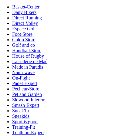
Basket-Center
Daily Bikers
Direct Running
Direct-Volley
Espace Golf
Foot-Store
Galop Store
Golf and co
Handball-Store
House of Rugby
La sellerie de Maé
Made in Paradis
Nauti-wave
On-Fight
Padel-Expert
Pecheur-Store
Pet and Garden
Slowood Interior
Smash-Expert
Sneak'In
Sneakids
Sport is good
Training-Fit
Triathlon-Expert