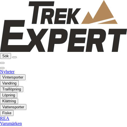
Sök
Nyheter
Vintersporter
Vandring
Traillöpning
Löpning
Klättring
Vattensporter
Fiske
REA
Varumärken