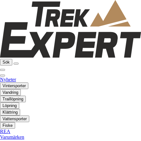
Sök
Nyheter
Vintersporter
Vandring
Traillöpning
Löpning
Klättring
Vattensporter
Fiske
REA
Varumärken