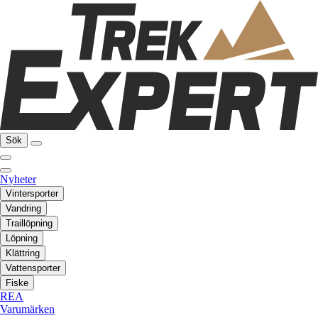
Sök
Nyheter
Vintersporter
Vandring
Traillöpning
Löpning
Klättring
Vattensporter
Fiske
REA
Varumärken