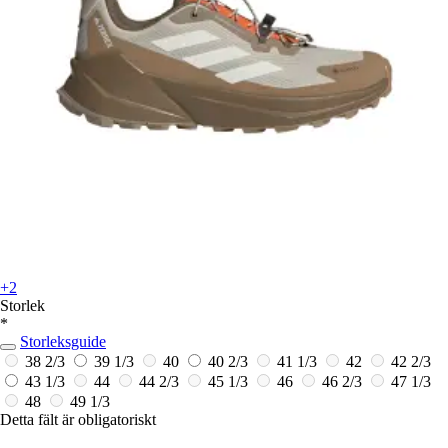
+2
Storlek
*
Storleksguide
38 2/3
39 1/3
40
40 2/3
41 1/3
42
42 2/3
43 1/3
44
44 2/3
45 1/3
46
46 2/3
47 1/3
48
49 1/3
Detta fält är obligatoriskt