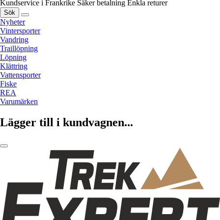
Kundservice i Frankrike
Säker betalning
Enkla returer
Sök
Nyheter
Vintersporter
Vandring
Traillöpning
Löpning
Klättring
Vattensporter
Fiske
REA
Varumärken
Lägger till i kundvagnen...