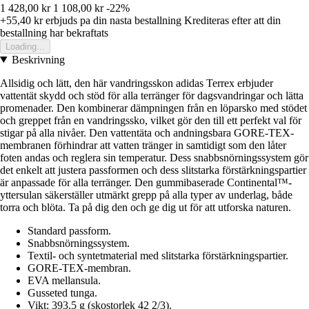
1 428,00 kr
1 108,00 kr
-22%
+55,40 kr
erbjuds pa din nasta bestallning
Krediteras efter att din
bestallning har bekraftats
Loading...
Beskrivning
Allsidig och lätt, den här vandringsskon adidas Terrex erbjuder
vattentät skydd och stöd för alla terränger för dagsvandringar och lätta
promenader. Den kombinerar dämpningen från en löparsko med stödet
och greppet från en vandringssko, vilket gör den till ett perfekt val för
stigar på alla nivåer. Den vattentäta och andningsbara GORE-TEX-
membranen förhindrar att vatten tränger in samtidigt som den låter
foten andas och reglera sin temperatur. Dess snabbsnörningssystem gör
det enkelt att justera passformen och dess slitstarka förstärkningspartier
är anpassade för alla terränger. Den gummibaserade Continental™-
yttersulan säkerställer utmärkt grepp på alla typer av underlag, både
torra och blöta. Ta på dig den och ge dig ut för att utforska naturen.
Standard passform.
Snabbsnörningssystem.
Textil- och syntetmaterial med slitstarka förstärkningspartier.
GORE-TEX-membran.
EVA mellansula.
Gusseted tunga.
Vikt: 393,5 g (skostorlek 42 2/3).