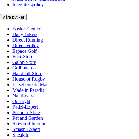
Integritetspolicy
Våra butiker
Basket-Center
Daily Bikers
Direct Running
Direct-Volley
Espace Golf
Foot-Store
Galop Store
Golf and co
Handball-Store
House of Rugby
La sellerie de Maé
Made in Paradis
Nauti-wave
On-Fight
Padel-Expert
Pecheur-Store
Pet and Garden
Slowood Interior
Smash-Expert
Sneak'In