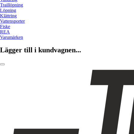
Traillöpning
Löpning
Klättring
Vattensporter
Fiske
REA
Varumärken
Lägger till i kundvagnen...