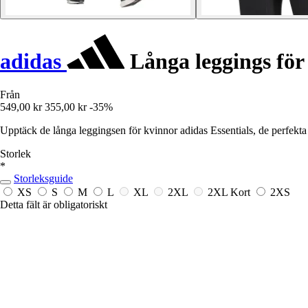
adidas
Långa leggings för 
Från
549,00 kr
355,00 kr
-35%
Upptäck de långa leggingsen för kvinnor adidas Essentials, de perfekta
Storlek
*
Storleksguide
XS
S
M
L
XL
2XL
2XL Kort
2XS
Detta fält är obligatoriskt