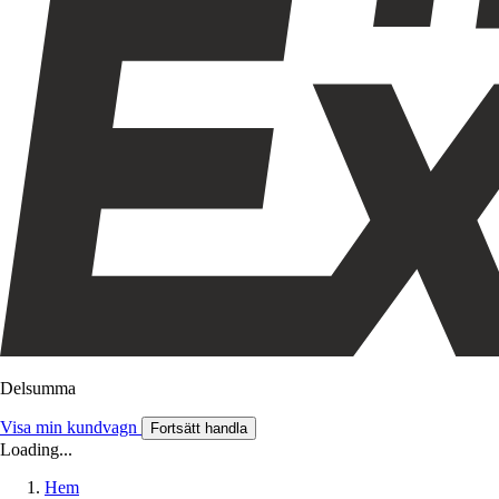
Delsumma
Visa min kundvagn
Fortsätt handla
Loading...
Hem