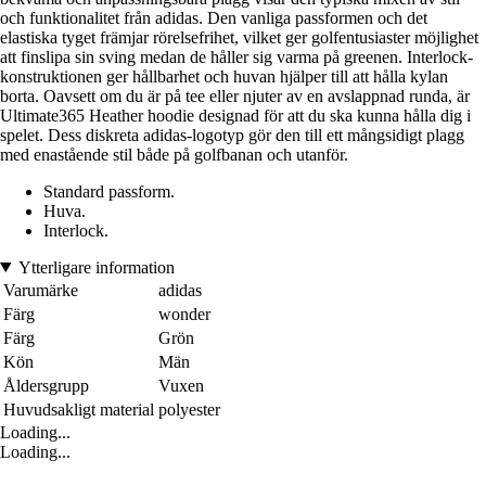
och funktionalitet från adidas. Den vanliga passformen och det
elastiska tyget främjar rörelsefrihet, vilket ger golfentusiaster möjlighet
att finslipa sin sving medan de håller sig varma på greenen. Interlock-
konstruktionen ger hållbarhet och huvan hjälper till att hålla kylan
borta. Oavsett om du är på tee eller njuter av en avslappnad runda, är
Ultimate365 Heather hoodie designad för att du ska kunna hålla dig i
spelet. Dess diskreta adidas-logotyp gör den till ett mångsidigt plagg
med enastående stil både på golfbanan och utanför.
Standard passform.
Huva.
Interlock.
Ytterligare information
Varumärke
adidas
Färg
wonder
Färg
Grön
Kön
Män
Åldersgrupp
Vuxen
Huvudsakligt material
polyester
Loading...
Loading...