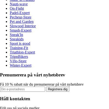
Nauti-wave
On-Fight
Padel-Expert
Pecheur-Store
Pet and Garden
Slowood Interior
Smash-Expert
Sneak'In
Sneakids
Sport is good
Training-Fit
Triathlon-Expert
TripnBikers
Vélo-Store
Winter-Expert
Prenumerera på vårt nyhetsbrev
Få 10 % rabatt när du prenumererar på vårt nyhetsbrev
Registrera dig
Håll kontakten
Följ oss på sociala medier