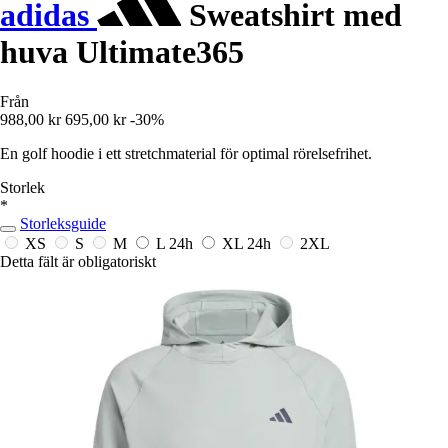
adidas
Sweatshirt med
huva Ultimate365
Från
988,00 kr
695,00 kr
-30%
En golf hoodie i ett stretchmaterial för optimal rörelsefrihet.
Storlek
*
Storleksguide
XS
S
M
L
24h
XL
24h
2XL
Detta fält är obligatoriskt