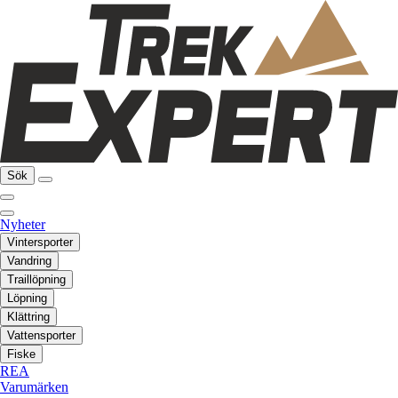
Sök
Nyheter
Vintersporter
Vandring
Traillöpning
Löpning
Klättring
Vattensporter
Fiske
REA
Varumärken