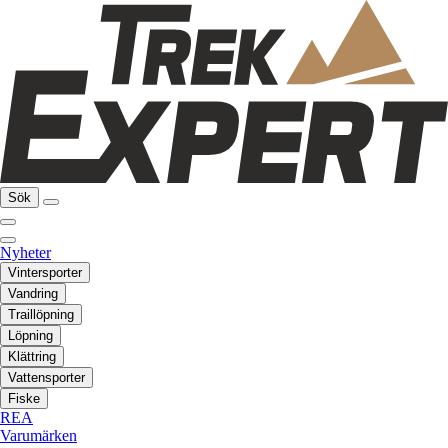
Sök
Nyheter
Vintersporter
Vandring
Traillöpning
Löpning
Klättring
Vattensporter
Fiske
REA
Varumärken