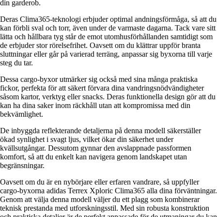
din garderob.
Deras Clima365-teknologi erbjuder optimal andningsförmåga, så att du
kan förbli sval och torr, även under de varmaste dagarna. Tack vare sitt
lätta och hållbara tyg står de emot utomhusförhållanden samtidigt som
de erbjuder stor rörelsefrihet. Oavsett om du klättrar uppför branta
sluttningar eller går på varierad terräng, anpassar sig byxorna till varje
steg du tar.
Dessa cargo-byxor utmärker sig också med sina många praktiska
fickor, perfekta för att säkert förvara dina vandringsnödvändigheter
såsom kartor, verktyg eller snacks. Deras funktionella design gör att du
kan ha dina saker inom räckhåll utan att kompromissa med din
bekvämlighet.
De inbyggda reflekterande detaljerna på denna modell säkerställer
ökad synlighet i svagt ljus, vilket ökar din säkerhet under
kvällsutgångar. Dessutom gynnar den avslappnade passformen
komfort, så att du enkelt kan navigera genom landskapet utan
begränsningar.
Oavsett om du är en nybörjare eller erfaren vandrare, så uppfyller
cargo-byxorna adidas Terrex Xploric Clima365 alla dina förväntningar.
Genom att välja denna modell väljer du ett plagg som kombinerar
teknisk prestanda med utforskningsstil. Med sin robusta konstruktion
och praktiska detaljer är de perfekt anpassade för de utmaningar du kan