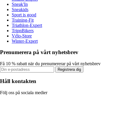
Sneak'In
Sneakids
Sport is good
Training-Fit
Triathlon-Expert
TripnBikers
Vélo-Store
Winter-Expert
Prenumerera på vårt nyhetsbrev
Få 10 % rabatt när du prenumererar på vårt nyhetsbrev
Registrera dig
Håll kontakten
Följ oss på sociala medier