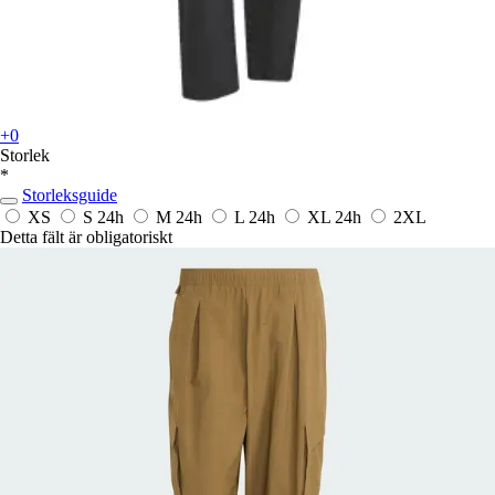
+0
Storlek
*
Storleksguide
XS
S
24h
M
24h
L
24h
XL
24h
2XL
Detta fält är obligatoriskt