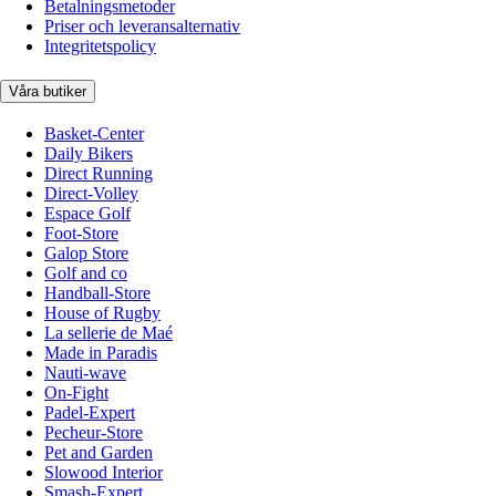
Betalningsmetoder
Priser och leveransalternativ
Integritetspolicy
Våra butiker
Basket-Center
Daily Bikers
Direct Running
Direct-Volley
Espace Golf
Foot-Store
Galop Store
Golf and co
Handball-Store
House of Rugby
La sellerie de Maé
Made in Paradis
Nauti-wave
On-Fight
Padel-Expert
Pecheur-Store
Pet and Garden
Slowood Interior
Smash-Expert