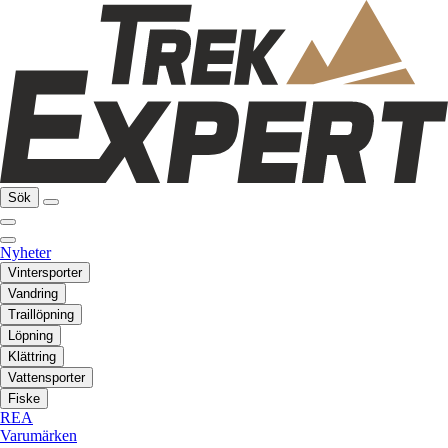
Sök
Nyheter
Vintersporter
Vandring
Traillöpning
Löpning
Klättring
Vattensporter
Fiske
REA
Varumärken