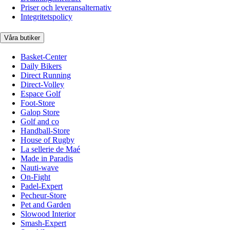
Priser och leveransalternativ
Integritetspolicy
Våra butiker
Basket-Center
Daily Bikers
Direct Running
Direct-Volley
Espace Golf
Foot-Store
Galop Store
Golf and co
Handball-Store
House of Rugby
La sellerie de Maé
Made in Paradis
Nauti-wave
On-Fight
Padel-Expert
Pecheur-Store
Pet and Garden
Slowood Interior
Smash-Expert