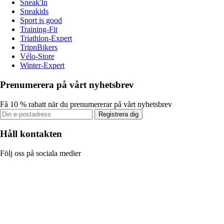
Sneak'In
Sneakids
Sport is good
Training-Fit
Triathlon-Expert
TripnBikers
Vélo-Store
Winter-Expert
Prenumerera på vårt nyhetsbrev
Få 10 % rabatt när du prenumererar på vårt nyhetsbrev
Registrera dig
Håll kontakten
Följ oss på sociala medier