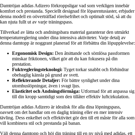
Damtröjan adidas Adizero förkroppsligar vad som verkligen innebär
komfort och prestanda. Speciellt designad för löparentusiaster, erbjuder
denna modell en oöverträffad rörelsefrihet och optimalt stöd, så att du
kan njuta fullt ut av varje träningspass.
Tillverkad av lätta och andningsbara material garanterar den utmärkt
temperaturreglering under dina intensiva aktiviteter. Varje detalj av
denna damtopp är noggrant planerad för att förbättra din löpupplevelse:
Ergonomisk Design:
Den åtsittande och sömlösa passformen
minskar friktionen, vilket gör att du kan fokusera på din
prestation.
Fuktregleringsteknologi:
Tyget torkar snabbt och förhindrar
obehaglig känsla på grund av svett.
Reflekterande Detaljer:
För bättre synlighet under dina
utomhuslöpningar, även i svagt ljus.
Elasticitet och Andningsförmåga:
Utformad för att anpassa sig
till din kropp samtidigt som den tillåter effektiv luftcirkulation.
Damtröjan adidas Adizero är idealisk för alla dina löpningspass,
oavsett om det handlar om en daglig träning eller en mer intensiv
tävling. Dess enkelhet och effektivitet gör den till ett måste för alla som
vill kombinera stil och prestanda på banan.
Välj denna damtopp och höj din träning till en ny nivå med adidas, ett