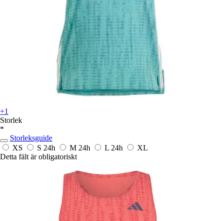
+1
Storlek
*
Storleksguide
XS
S
24h
M
24h
L
24h
XL
Detta fält är obligatoriskt