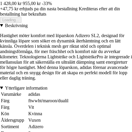
1 428,00 kr
955,00 kr
-33%
+47,75 kr
erbjuds pa din nasta bestallning
Krediteras efter att din
bestallning har bekraftats
Loading...
Beskrivning
Hastighet möter komfort med löparskon Adizero SL2, designad för
kvinnliga löpare som söker en dynamisk återhämtning och en lätt
känsla. Överdelen i teknisk mesh ger riktat stöd och optimal
andningsförmåga, för mer fräschhet och komfort när du avverkar
kilometer. Teknologierna Lightstrike och LightstrikePro är integrerade i
mellansulan för att säkerställa en ultralätt dämpning samt energireturr
för högre hastighet. Med denna löparskon, adidas förenar avancerade
material och en snygg design för att skapa en perfekt modell för lopp
eller daglig träning.
Ytterligare information
Varumärke
adidas
Färg
ftwwht/maroon/dualil
Färg
Vit
Kön
Kvinna
Åldersgrupp
Vuxen
Sortiment
Adizero