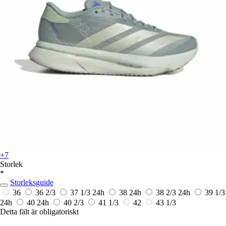
+7
Storlek
*
Storleksguide
36
36 2/3
37 1/3
24h
38
24h
38 2/3
24h
39 1/3
24h
40
24h
40 2/3
41 1/3
42
43 1/3
Detta fält är obligatoriskt