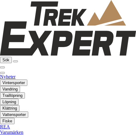
Sök
Nyheter
Vintersporter
Vandring
Traillöpning
Löpning
Klättring
Vattensporter
Fiske
REA
Varumärken