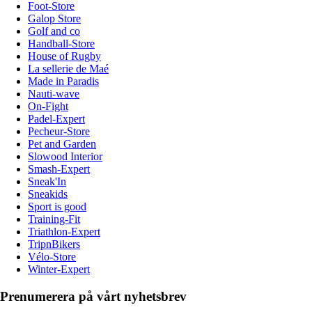
Foot-Store
Galop Store
Golf and co
Handball-Store
House of Rugby
La sellerie de Maé
Made in Paradis
Nauti-wave
On-Fight
Padel-Expert
Pecheur-Store
Pet and Garden
Slowood Interior
Smash-Expert
Sneak'In
Sneakids
Sport is good
Training-Fit
Triathlon-Expert
TripnBikers
Vélo-Store
Winter-Expert
Prenumerera på vårt nyhetsbrev