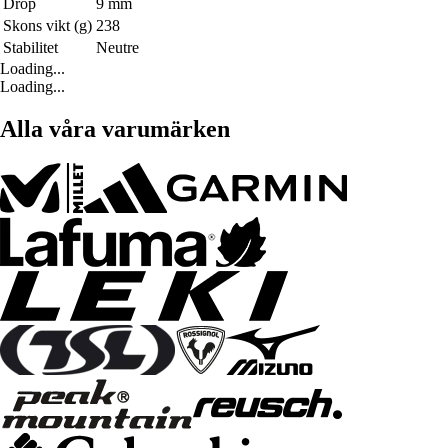
Drop
9 mm
Skons vikt (g)
238
Stabilitet
Neutre
Loading...
Loading...
Alla våra varumärken