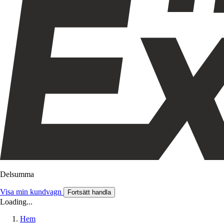
Delsumma
Visa min kundvagn
Fortsätt handla
Loading...
Hem