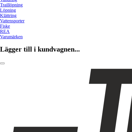
Traillöpning
Löpning
Klättring
Vattensporter
Fiske
REA
Varumärken
Lägger till i kundvagnen...