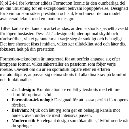
Kjol 2-i-1 för kvinnor adidas Formotion Iconic är den oumbärliga del
av din utrustning för en exceptionellt bekväm löpupplevelse. Designad
för kvinnor som söker prestation och stil, kombinerar denna modell
avancerad teknik med en modern design.
Tillverkad av det kända märket adidas, är denna shorts speciellt avsedd
för löpenthusiaster. Dess 2-i-1-design erbjuder optimal skydd och
rörelsefrihet, vilket garanterar att varje steg är smidigt och behagligt.
Det inre shortset fästs i midjan, vilket ger tillräckligt stöd och låter dig
fokusera helt på din prestation.
Formotion-teknologin är integrerad för att perfekt anpassa sig efter
kroppens former, vilket säkerställer en passform som följer varje
rörelse. Oavsett om du är en sporadisk löpare eller en erfaren
maratonlöpare, anpassar sig denna shorts till alla dina krav på komfort
och funktionalitet.
2-i-1-design:
Kombination av en lätt yttershorts med ett inre
short för optimalt stöd.
Formotion-teknologi:
Designad för att passa perfekt i kroppens
rörelser.
Bekväm:
Mjuk och lätt tyg som ger en behaglig känsla mot
huden, även under de mest intensiva passen.
Modern stil:
En elegant design som ökar ditt självförtroende när
du springer.