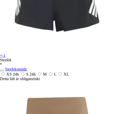
+-1
Storlek
*
Storleksguide
XS
24h
S
24h
M
L
XL
Detta fält är obligatoriskt