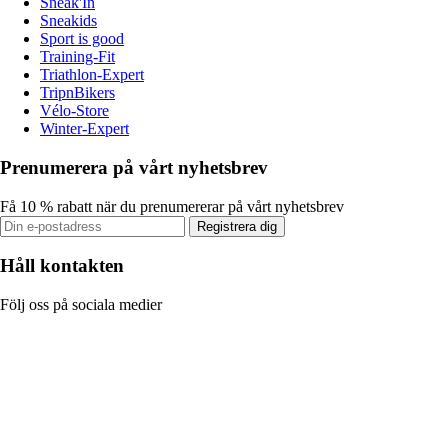
Sneak'In
Sneakids
Sport is good
Training-Fit
Triathlon-Expert
TripnBikers
Vélo-Store
Winter-Expert
Prenumerera på vårt nyhetsbrev
Få 10 % rabatt när du prenumererar på vårt nyhetsbrev
Registrera dig
Håll kontakten
Följ oss på sociala medier