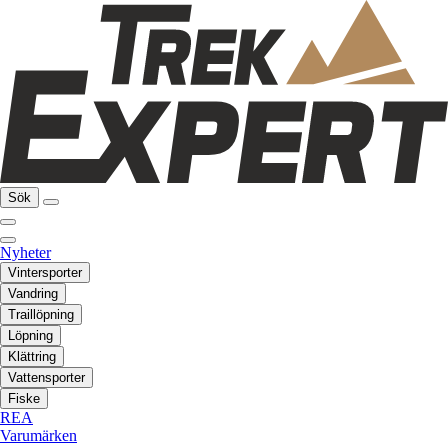
Sök
Nyheter
Vintersporter
Vandring
Traillöpning
Löpning
Klättring
Vattensporter
Fiske
REA
Varumärken