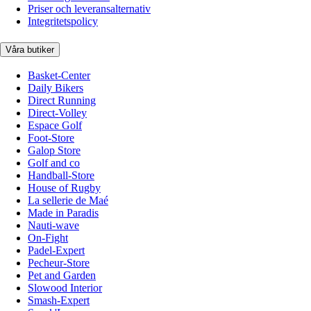
Priser och leveransalternativ
Integritetspolicy
Våra butiker
Basket-Center
Daily Bikers
Direct Running
Direct-Volley
Espace Golf
Foot-Store
Galop Store
Golf and co
Handball-Store
House of Rugby
La sellerie de Maé
Made in Paradis
Nauti-wave
On-Fight
Padel-Expert
Pecheur-Store
Pet and Garden
Slowood Interior
Smash-Expert