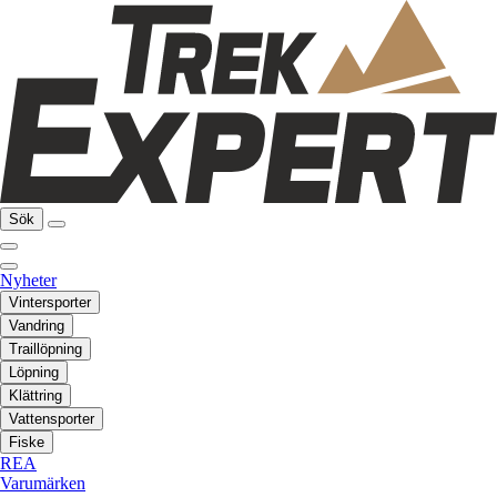
Sök
Nyheter
Vintersporter
Vandring
Traillöpning
Löpning
Klättring
Vattensporter
Fiske
REA
Varumärken