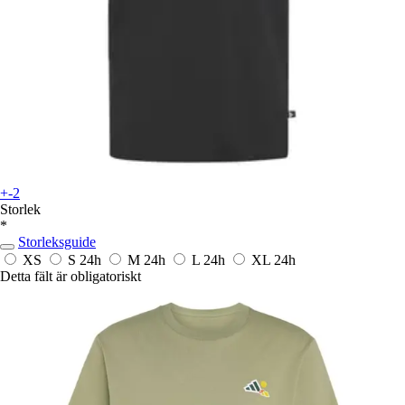
+-2
Storlek
*
Storleksguide
XS
S
24h
M
24h
L
24h
XL
24h
Detta fält är obligatoriskt