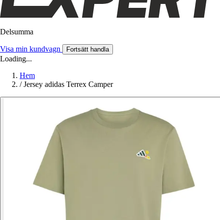
Delsumma
Visa min kundvagn
Fortsätt handla
Loading...
Hem
/
Jersey adidas Terrex Camper