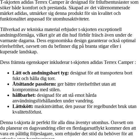
T-skjorten adidas Terrex Camper är designad för friluftsentusiaster som
söker både komfort och prestanda. Skapad av det välrenommerade
märket adidas, utmärker sig denna produkt för sin kvalitet och
funktionalitet anpassad för utomhusaktiviteter.
Tillverkad av tekniska material erbjuder t-skjorten exceptionell
andningsförmåga, vilket gör att din hud förblir fräsch även under de
varmaste dagarna. Dess ergonomiska design garanterar också optimal
rörelsefrihet, oavsett om du befinner dig på branta stigar eller i
kuperade landskap.
Dess främsta egenskaper inkluderar t-skjorten adidas Terrex Camper :
Lätt och andningsbart tyg:
designat för att transportera bort
fukt och hålla dig torr.
Åtsittande passform:
ger bättre rörelsefrihet utan att
kompromissa med stilen.
hållbarhet:
designad för att stå emot hårda
användningsförhållanden under vandring.
Lättskött:
maskintvättbar, den passar för regelbundet bruk utan
kvalitetsförlust.
Denna t-skjorta är perfekt för alla dina äventyr utomhus. Oavsett om
du planerar en dagsvandring eller en flerdagarsutflykt kommer den att
vara en pålitlig följeslagare, som erbjuder det stöd du behöver för att