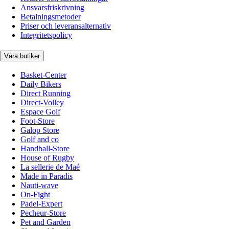
Ansvarsfriskrivning
Betalningsmetoder
Priser och leveransalternativ
Integritetspolicy
Våra butiker
Basket-Center
Daily Bikers
Direct Running
Direct-Volley
Espace Golf
Foot-Store
Galop Store
Golf and co
Handball-Store
House of Rugby
La sellerie de Maé
Made in Paradis
Nauti-wave
On-Fight
Padel-Expert
Pecheur-Store
Pet and Garden