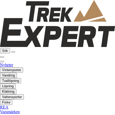
Sök
Nyheter
Vintersporter
Vandring
Traillöpning
Löpning
Klättring
Vattensporter
Fiske
REA
Varumärken