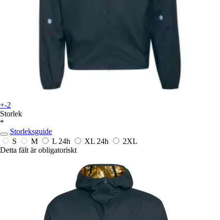
+-2
Storlek
*
Storleksguide
S
M
L
24h
XL
24h
2XL
Detta fält är obligatoriskt