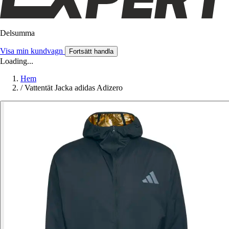
Delsumma
Visa min kundvagn
Fortsätt handla
Loading...
Hem
/
Vattentät Jacka adidas Adizero