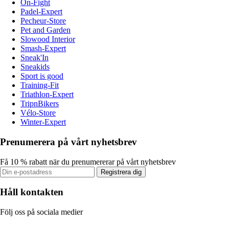
On-Fight
Padel-Expert
Pecheur-Store
Pet and Garden
Slowood Interior
Smash-Expert
Sneak'In
Sneakids
Sport is good
Training-Fit
Triathlon-Expert
TripnBikers
Vélo-Store
Winter-Expert
Prenumerera på vårt nyhetsbrev
Få 10 % rabatt när du prenumererar på vårt nyhetsbrev
Registrera dig
Håll kontakten
Följ oss på sociala medier