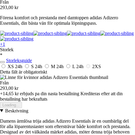
Från
293,00 kr
Förena komfort och prestanda med damtoppen adidas Adizero
Essentials, din bästa vän för optimala löpningspass.
+1
Storlek
*
Storleksguide
XS
24h
S
24h
M
24h
L
24h
2XS
Detta fält är obligatoriskt
Från
293,00 kr
+14,65 kr
erbjuds pa din nasta bestallning
Krediteras efter att din
bestallning har bekraftats
Loading...
Beskrivning
Damens ärmlösa tröja adidas Adizero Essentials är en oumbärlig del
för alla löparentusiaster som eftersträvar både komfort och prestanda.
Designad av det välkända märket adidas, möter denna tröja behoven