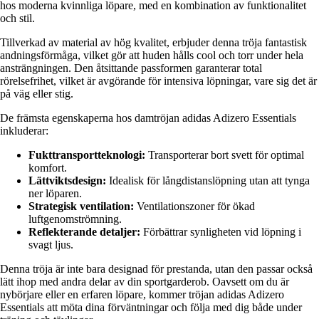
hos moderna kvinnliga löpare, med en kombination av funktionalitet
och stil.
Tillverkad av material av hög kvalitet, erbjuder denna tröja fantastisk
andningsförmåga, vilket gör att huden hålls cool och torr under hela
ansträngningen. Den åtsittande passformen garanterar total
rörelsefrihet, vilket är avgörande för intensiva löpningar, vare sig det är
på väg eller stig.
De främsta egenskaperna hos damtröjan adidas Adizero Essentials
inkluderar:
Fukttransportteknologi:
Transporterar bort svett för optimal
komfort.
Lättviktsdesign:
Idealisk för långdistanslöpning utan att tynga
ner löparen.
Strategisk ventilation:
Ventilationszoner för ökad
luftgenomströmning.
Reflekterande detaljer:
Förbättrar synligheten vid löpning i
svagt ljus.
Denna tröja är inte bara designad för prestanda, utan den passar också
lätt ihop med andra delar av din sportgarderob. Oavsett om du är
nybörjare eller en erfaren löpare, kommer tröjan adidas Adizero
Essentials att möta dina förväntningar och följa med dig både under