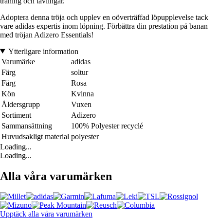
träning och tävlingar.
Adoptera denna tröja och upplev en oöverträffad löpupplevelse tack
vare adidas expertis inom löpning. Förbättra din prestation på banan
med tröjan Adizero Essentials!
Ytterligare information
Varumärke
adidas
Färg
soltur
Färg
Rosa
Kön
Kvinna
Åldersgrupp
Vuxen
Sortiment
Adizero
Sammansättning
100% Polyester recyclé
Huvudsakligt material
polyester
Loading...
Loading...
Alla våra varumärken
Upptäck alla våra varumärken