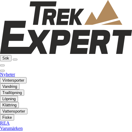
Sök
Nyheter
Vintersporter
Vandring
Traillöpning
Löpning
Klättring
Vattensporter
Fiske
REA
Varumärken