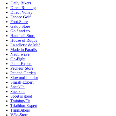
Daily Bikers
Direct Running
Direct-Volley
Espace Golf
Foot-Store
Galop Store
Golf and co
Handball-Store
House of Rugby
La sellerie de Maé
Made in Paradis
Nauti-wave
On-Fight
Padel-Expert
Pecheur-Store
Pet and Garden
Slowood Interior
Smash-Expert
Sneak'In
Sneakids
Sport is good
Training-Fit
Triathlon-Expert
TripnBikers
Vélo-Store