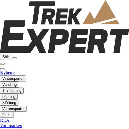
Sök
Nyheter
Vintersporter
Vandring
Traillöpning
Löpning
Klättring
Vattensporter
Fiske
REA
Varumärken