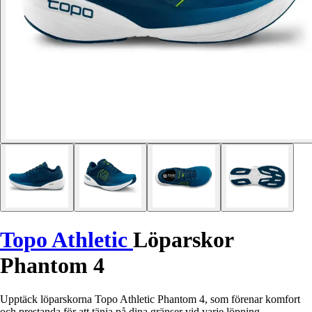
Topo Athletic
Löparskor
Phantom 4
Upptäck löparskorna Topo Athletic Phantom 4, som förenar komfort
och prestanda för att tänja på dina gränser vid varje löpning.