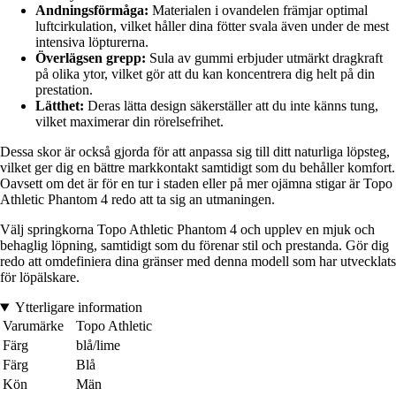
Andningsförmåga:
Materialen i ovandelen främjar optimal
luftcirkulation, vilket håller dina fötter svala även under de mest
intensiva löpturerna.
Överlägsen grepp:
Sula av gummi erbjuder utmärkt dragkraft
på olika ytor, vilket gör att du kan koncentrera dig helt på din
prestation.
Lätthet:
Deras lätta design säkerställer att du inte känns tung,
vilket maximerar din rörelsefrihet.
Dessa skor är också gjorda för att anpassa sig till ditt naturliga löpsteg,
vilket ger dig en bättre markkontakt samtidigt som du behåller komfort.
Oavsett om det är för en tur i staden eller på mer ojämna stigar är Topo
Athletic Phantom 4 redo att ta sig an utmaningen.
Välj springkorna Topo Athletic Phantom 4 och upplev en mjuk och
behaglig löpning, samtidigt som du förenar stil och prestanda. Gör dig
redo att omdefiniera dina gränser med denna modell som har utvecklats
för löpälskare.
Ytterligare information
Varumärke
Topo Athletic
Färg
blå/lime
Färg
Blå
Kön
Män