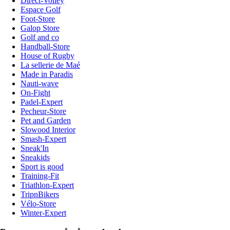
Direct-Volley
Espace Golf
Foot-Store
Galop Store
Golf and co
Handball-Store
House of Rugby
La sellerie de Maé
Made in Paradis
Nauti-wave
On-Fight
Padel-Expert
Pecheur-Store
Pet and Garden
Slowood Interior
Smash-Expert
Sneak'In
Sneakids
Sport is good
Training-Fit
Triathlon-Expert
TripnBikers
Vélo-Store
Winter-Expert