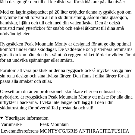
lätta design gör den till ett idealiskt val för skidåkare på alla nivåer.
Med en lagringskapacitet på 20 liter erbjuder denna ryggsäck gott om
utrymme för att förvara all din skidutrustning, såsom dina glasögon,
handskar, hjälm och till och med din vattenflaska. Den är också
utrustad med ytterfickor för snabb och enkel åtkomst till dina små
nödvändigheter.
Ryggsäcken Peak Mountain Monty är designad för att ge dig optimal
komfort under dina skiddagar. De vadderade och justerbara remmarna
gör att du kan bära den bekvämt på ryggen, vilket fördelar vikten jämnt
för att undvika spänningar eller smärta.
Förutom att vara praktisk är denna ryggsäck också mycket snygg med
sin rena design och sina livliga färger. Den finns i olika färger för att
passa alla smaker och stilar.
Oavsett om du är en professionell skidåkare eller en entusiastisk
nybörjare, är ryggsäcken Peak Mountain Monty ett måste för alla dina
utflykter i backarna. Tveka inte längre och lägg till den i din
skidutrustning för oöverträffad prestanda och stil!
Ytterligare information
Varumärke
Peak Mountain
Leverantörsreferens
MONTY/FG/GRIS ANTHRACITE/FUSHIA