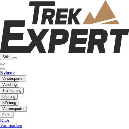
Sök
Nyheter
Vintersporter
Vandring
Traillöpning
Löpning
Klättring
Vattensporter
Fiske
REA
Varumärken