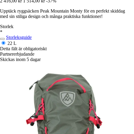
2 416,00 kr
1 514,00 kr
-37%
Upptäck ryggsäcken Peak Mountain Monty för en perfekt skiddag
med sin stiliga design och många praktiska funktioner!
Storlek
*
Storleksguide
22 L
Detta fält är obligatoriskt
Partnererbjudande
Skickas inom 5 dagar