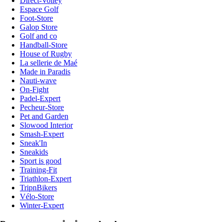
Direct-Volley
Espace Golf
Foot-Store
Galop Store
Golf and co
Handball-Store
House of Rugby
La sellerie de Maé
Made in Paradis
Nauti-wave
On-Fight
Padel-Expert
Pecheur-Store
Pet and Garden
Slowood Interior
Smash-Expert
Sneak'In
Sneakids
Sport is good
Training-Fit
Triathlon-Expert
TripnBikers
Vélo-Store
Winter-Expert