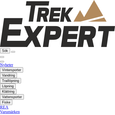
Sök
Nyheter
Vintersporter
Vandring
Traillöpning
Löpning
Klättring
Vattensporter
Fiske
REA
Varumärken