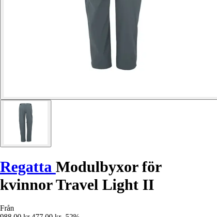
Regatta
Modulbyxor för
kvinnor Travel Light II
Från
988,00 kr
477,00 kr
-52%