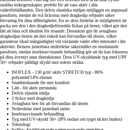
snabba torkegenskaper, perfekt för att vara aktiv i alla
väderförhållanden. Den delvis elastiska midjan möjliggör en anpassad
passform, medan de två fickorna med dragkedja erbjuder säker
förvaring för dina tillhörigheter. En av dess fördelar är möjligheten att
packa ner den i den dragkedjeförsedda fickan på benet, vilket gör den
lätt att bära och idealisk för resande. Dessutom gör de avtagbara
dragkedjan benen att den enkelt kan förvandlas till shorts, vilket
garanterar ökad mångsidighet vid växlande väder eller intensitet i din
aktivitet. Benens justerbara nederdelar säkerställer en omslutande
passform, medan insektsavvisande behandling gör att du kan fokusera
på dina äventyr utan distraktioner. Dess UV-skyddande tyg med UPF
50+ erbjuder pålitligt skydd mot solens strålar.
ISOFLEX - 130 g/m² aktiv STRETCH tyg - 86%
polyamid/14% elastan
Snabbtorkande för mer komfort
Lätt - för aktiv prestanda
Delvis elastisk midja
2 fickor med dragkedja
Avtagbara ben för att förvandlas till shorts
Nederdelar med justerbart snöre
Insektsavvisande behandling
Tyg med UV-skydd 50+ (IPS endast om tyget täcker huden)
Teknologi
Isoflex: Snabbtorkande vattenavvisande stretchtyg