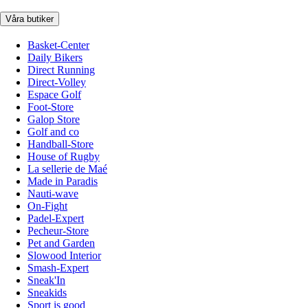
Våra butiker
Basket-Center
Daily Bikers
Direct Running
Direct-Volley
Espace Golf
Foot-Store
Galop Store
Golf and co
Handball-Store
House of Rugby
La sellerie de Maé
Made in Paradis
Nauti-wave
On-Fight
Padel-Expert
Pecheur-Store
Pet and Garden
Slowood Interior
Smash-Expert
Sneak'In
Sneakids
Sport is good