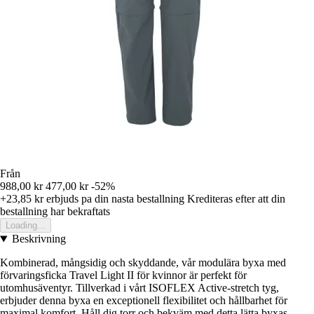
Från
988,00 kr
477,00 kr
-52%
+23,85 kr
erbjuds pa din nasta bestallning
Krediteras efter att din
bestallning har bekraftats
Loading...
Beskrivning
Kombinerad, mångsidig och skyddande, vår modulära byxa med
förvaringsficka Travel Light II för kvinnor är perfekt för
utomhusäventyr. Tillverkad i vårt ISOFLEX Active-stretch tyg,
erbjuder denna byxa en exceptionell flexibilitet och hållbarhet för
maximal komfort. Håll dig torr och bekväm med detta lätta byxas