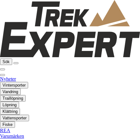
Sök
Nyheter
Vintersporter
Vandring
Traillöpning
Löpning
Klättring
Vattensporter
Fiske
REA
Varumärken