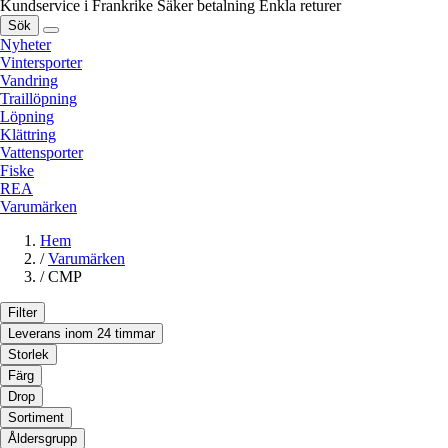
Kundservice i Frankrike
Säker betalning
Enkla returer
Sök
Nyheter
Vintersporter
Vandring
Traillöpning
Löpning
Klättring
Vattensporter
Fiske
REA
Varumärken
Hem
/
Varumärken
/
CMP
Filter
Leverans inom 24 timmar
Storlek
Färg
Drop
Sortiment
Åldersgrupp