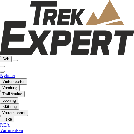
Sök
Nyheter
Vintersporter
Vandring
Traillöpning
Löpning
Klättring
Vattensporter
Fiske
REA
Varumärken