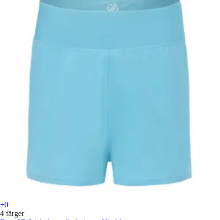
+0
4 färger