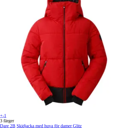
+-1
3 färger
Dare 2B
Skidjacka med huva för damer Glitz