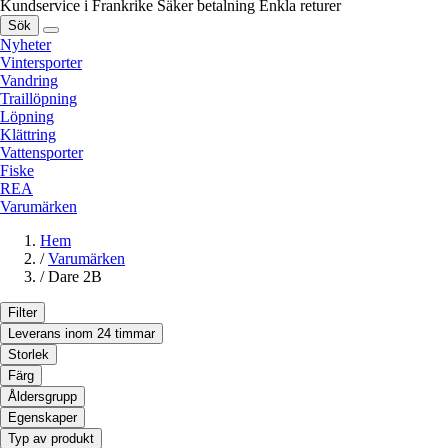
Kundservice i Frankrike
Säker betalning
Enkla returer
Sök
Nyheter
Vintersporter
Vandring
Traillöpning
Löpning
Klättring
Vattensporter
Fiske
REA
Varumärken
Hem
/
Varumärken
/
Dare 2B
Filter
Leverans inom 24 timmar
Storlek
Färg
Åldersgrupp
Egenskaper
Typ av produkt