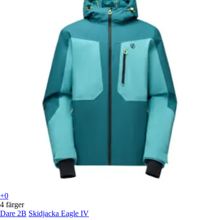
+0
4 färger
Dare 2B
Skidjacka Eagle IV