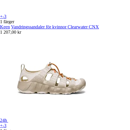
+-3
1 färger
Keen
Vandringssandaler för kvinnor Clearwater CNX
1 207,00 kr
24h
+-3