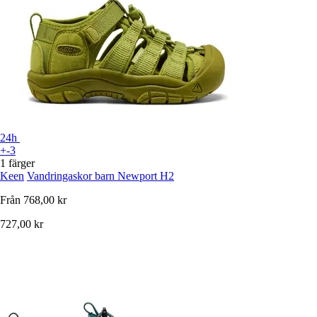
24h
+-3
1 färger
Keen
Vandringaskor barn Newport H2
Från
768,00 kr
727,00 kr