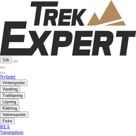
Sök
Nyheter
Vintersporter
Vandring
Traillöpning
Löpning
Klättring
Vattensporter
Fiske
REA
Varumärken