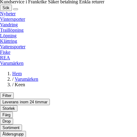
Kundservice i Frankrike
Säker betalning
Enkla returer
Sök
Nyheter
Vintersporter
Vandring
Traillöpning
Löpning
Klättring
Vattensporter
Fiske
REA
Varumärken
Hem
/
Varumärken
/
Keen
Filter
Leverans inom 24 timmar
Storlek
Färg
Drop
Sortiment
Åldersgrupp