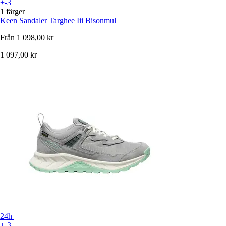
+-3
1 färger
Keen
Sandaler Targhee Iii Bisonmul
Från
1 098,00 kr
1 097,00 kr
24h
+-3