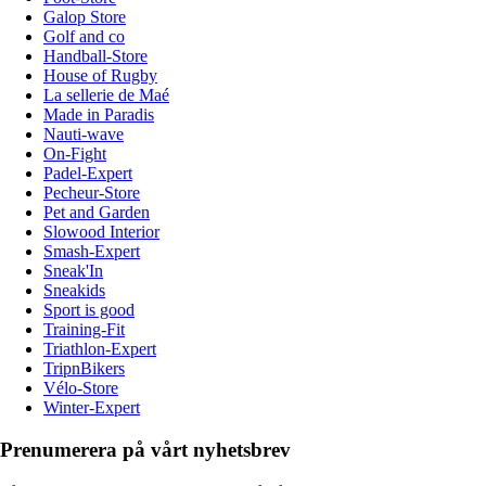
Galop Store
Golf and co
Handball-Store
House of Rugby
La sellerie de Maé
Made in Paradis
Nauti-wave
On-Fight
Padel-Expert
Pecheur-Store
Pet and Garden
Slowood Interior
Smash-Expert
Sneak'In
Sneakids
Sport is good
Training-Fit
Triathlon-Expert
TripnBikers
Vélo-Store
Winter-Expert
Prenumerera på vårt nyhetsbrev