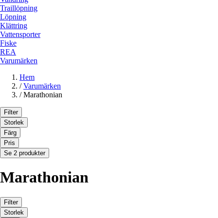
Traillöpning
Löpning
Klättring
Vattensporter
Fiske
REA
Varumärken
Hem
/
Varumärken
/
Marathonian
Filter
Storlek
Färg
Pris
Se 2 produkter
Marathonian
Filter
Storlek