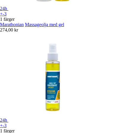
24h
+-3
1 färger
Marathonian
Massageolja med gel
274,00 kr
24h
+-3
1 färger