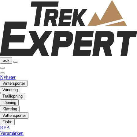
Sök
Nyheter
Vintersporter
Vandring
Traillöpning
Löpning
Klättring
Vattensporter
Fiske
REA
Varumärken