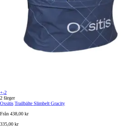
+-2
2 färger
Oxsitis
Trailbälte Slimbelt Gracity
Från
438,00 kr
335,00 kr