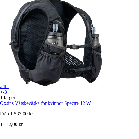
24h
+-3
1 färger
Oxsitis
Vätskeväska för kvinnor Spectre 12 W
Från
1 537,00 kr
1 142,00 kr