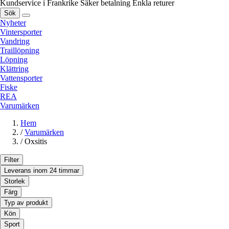
Kundservice i Frankrike
Säker betalning
Enkla returer
Sök
Nyheter
Vintersporter
Vandring
Traillöpning
Löpning
Klättring
Vattensporter
Fiske
REA
Varumärken
Hem
/
Varumärken
/
Oxsitis
Filter
Leverans inom 24 timmar
Storlek
Färg
Typ av produkt
Kön
Sport