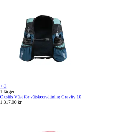
+-3
1 färger
Oxsitis
Väst för vätskeersättning Gravity 10
1 317,00 kr