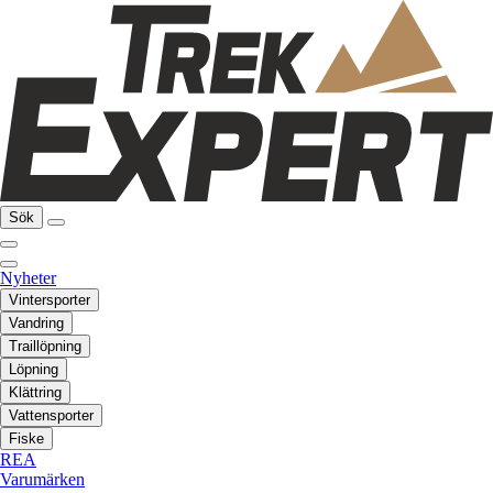
Sök
Nyheter
Vintersporter
Vandring
Traillöpning
Löpning
Klättring
Vattensporter
Fiske
REA
Varumärken