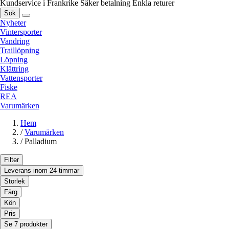
Kundservice i Frankrike
Säker betalning
Enkla returer
Sök
Nyheter
Vintersporter
Vandring
Traillöpning
Löpning
Klättring
Vattensporter
Fiske
REA
Varumärken
Hem
/
Varumärken
/
Palladium
Filter
Leverans inom 24 timmar
Storlek
Färg
Kön
Pris
Se 7 produkter