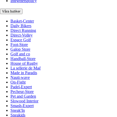
Integritetspolicy
Våra butiker
Basket-Center
Daily Bikers
Direct Running
Direct-Volley
Espace Golf
Foot-Store
Galop Store
Golf and co
Handball-Store
House of Rugby
La sellerie de Maé
Made in Paradis
Nauti-wave
On-Fight
Padel-Expert
Pecheur-Store
Pet and Garden
Slowood Interior
Smash-Expert
Sneak'In
Sneakids