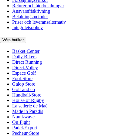
Försäljningsvillkor
Returer och återbetalningar
Ansvarsfriskrivning
Betalningsmetoder
Priser och leveransalternativ
Integritetspolicy
Våra butiker
Basket-Center
Daily Bikers
Direct Running
Direct-Volley
Espace Golf
Foot-Store
Galop Store
Golf and co
Handball-Store
House of Rugby
La sellerie de Maé
Made in Paradis
Nauti-wave
On-Fight
Padel-Expert
Pecheur-Store