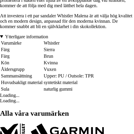
promenera i staden eller njuta av en avkopplande dag vid stranden,
kommer de att följa med dig med lätthet hela dagen.
Att investera i ett par sandaler Whistler Malena är att välja hög kvalitet
och en modern design, anpassad för den moderna kvinnan. De
kommer snabbt att bli en självklarhet i din skokollektion.
Ytterligare information
Varumärke
Whistler
Färg
Sierra
Färg
Brun
Kön
Kvinna
Åldersgrupp
Vuxen
Sammansättning
Upper: PU / Outsole: TPR
Huvudsakligt material
syntetiskt material
Sula
naturlig gummi
Loading...
Loading...
Alla våra varumärken