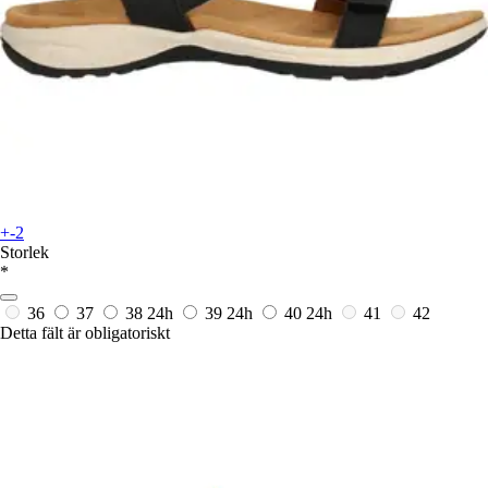
+-2
Storlek
*
36
37
38
24h
39
24h
40
24h
41
42
Detta fält är obligatoriskt