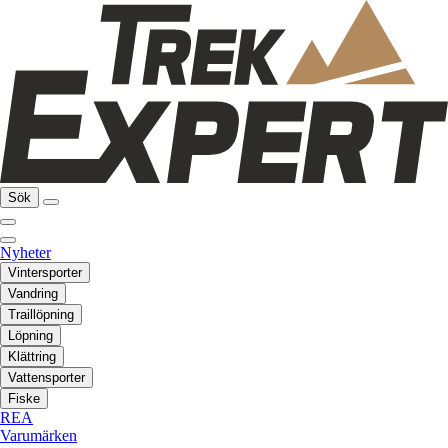
Sök
Nyheter
Vintersporter
Vandring
Traillöpning
Löpning
Klättring
Vattensporter
Fiske
REA
Varumärken