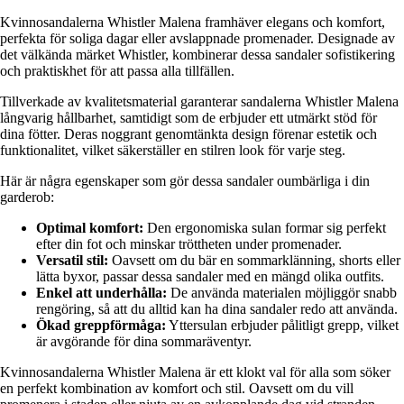
Kvinnosandalerna Whistler Malena framhäver elegans och komfort,
perfekta för soliga dagar eller avslappnade promenader. Designade av
det välkända märket Whistler, kombinerar dessa sandaler sofistikering
och praktiskhet för att passa alla tillfällen.
Tillverkade av kvalitetsmaterial garanterar sandalerna Whistler Malena
långvarig hållbarhet, samtidigt som de erbjuder ett utmärkt stöd för
dina fötter. Deras noggrant genomtänkta design förenar estetik och
funktionalitet, vilket säkerställer en stilren look för varje steg.
Här är några egenskaper som gör dessa sandaler oumbärliga i din
garderob:
Optimal komfort:
Den ergonomiska sulan formar sig perfekt
efter din fot och minskar tröttheten under promenader.
Versatil stil:
Oavsett om du bär en sommarklänning, shorts eller
lätta byxor, passar dessa sandaler med en mängd olika outfits.
Enkel att underhålla:
De använda materialen möjliggör snabb
rengöring, så att du alltid kan ha dina sandaler redo att använda.
Ökad greppförmåga:
Yttersulan erbjuder pålitligt grepp, vilket
är avgörande för dina sommaräventyr.
Kvinnosandalerna Whistler Malena är ett klokt val för alla som söker
en perfekt kombination av komfort och stil. Oavsett om du vill