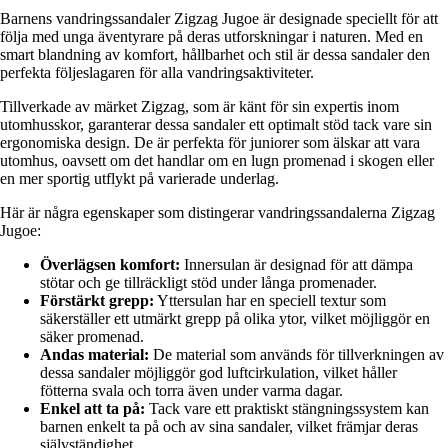
Barnens vandringssandaler Zigzag Jugoe är designade speciellt för att
följa med unga äventyrare på deras utforskningar i naturen. Med en
smart blandning av komfort, hållbarhet och stil är dessa sandaler den
perfekta följeslagaren för alla vandringsaktiviteter.
Tillverkade av märket Zigzag, som är känt för sin expertis inom
utomhusskor, garanterar dessa sandaler ett optimalt stöd tack vare sin
ergonomiska design. De är perfekta för juniorer som älskar att vara
utomhus, oavsett om det handlar om en lugn promenad i skogen eller
en mer sportig utflykt på varierade underlag.
Här är några egenskaper som distingerar vandringssandalerna Zigzag
Jugoe:
Överlägsen komfort:
Innersulan är designad för att dämpa
stötar och ge tillräckligt stöd under långa promenader.
Förstärkt grepp:
Yttersulan har en speciell textur som
säkerställer ett utmärkt grepp på olika ytor, vilket möjliggör en
säker promenad.
Andas material:
De material som används för tillverkningen av
dessa sandaler möjliggör god luftcirkulation, vilket håller
fötterna svala och torra även under varma dagar.
Enkel att ta på:
Tack vare ett praktiskt stängningssystem kan
barnen enkelt ta på och av sina sandaler, vilket främjar deras
självständighet.