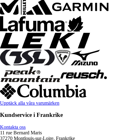
Upptäck alla våra varumärken
Kundservice i Frankrike
Kontakta oss
11 rue Bernard Maris
37270 Montlouis-sur-Loire, Frankrike