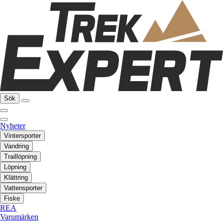
Sök
Nyheter
Vintersporter
Vandring
Traillöpning
Löpning
Klättring
Vattensporter
Fiske
REA
Varumärken