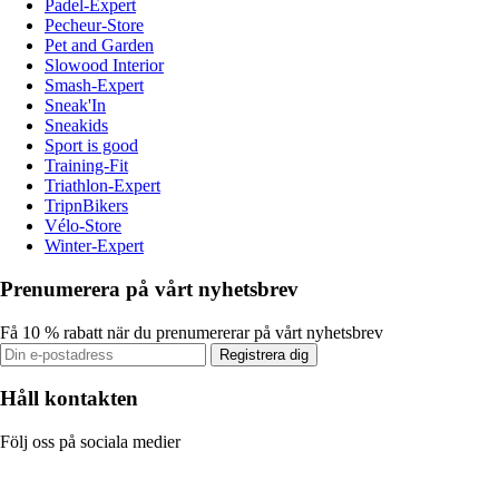
Padel-Expert
Pecheur-Store
Pet and Garden
Slowood Interior
Smash-Expert
Sneak'In
Sneakids
Sport is good
Training-Fit
Triathlon-Expert
TripnBikers
Vélo-Store
Winter-Expert
Prenumerera på vårt nyhetsbrev
Få 10 % rabatt när du prenumererar på vårt nyhetsbrev
Registrera dig
Håll kontakten
Följ oss på sociala medier