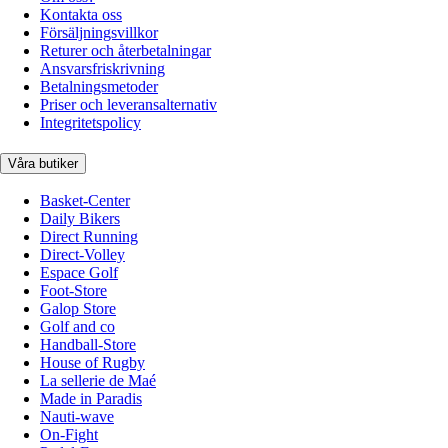
Kontakta oss
Försäljningsvillkor
Returer och återbetalningar
Ansvarsfriskrivning
Betalningsmetoder
Priser och leveransalternativ
Integritetspolicy
Våra butiker
Basket-Center
Daily Bikers
Direct Running
Direct-Volley
Espace Golf
Foot-Store
Galop Store
Golf and co
Handball-Store
House of Rugby
La sellerie de Maé
Made in Paradis
Nauti-wave
On-Fight