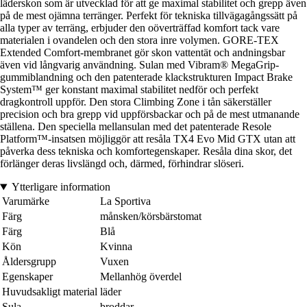
läderskon som är utvecklad för att ge maximal stabilitet och grepp även
på de mest ojämna terränger. Perfekt för tekniska tillvägagångssätt på
alla typer av terräng, erbjuder den oöverträffad komfort tack vare
materialen i ovandelen och den stora inre volymen. GORE-TEX
Extended Comfort-membranet gör skon vattentät och andningsbar
även vid långvarig användning. Sulan med Vibram® MegaGrip-
gummiblandning och den patenterade klackstrukturen Impact Brake
System™ ger konstant maximal stabilitet nedför och perfekt
dragkontroll uppför. Den stora Climbing Zone i tån säkerställer
precision och bra grepp vid uppförsbackar och på de mest utmanande
ställena. Den speciella mellansulan med det patenterade Resole
Platform™-insatsen möjliggör att resåla TX4 Evo Mid GTX utan att
påverka dess tekniska och komfortegenskaper. Resåla dina skor, det
förlänger deras livslängd och, därmed, förhindrar slöseri.
Ytterligare information
Varumärke
La Sportiva
Färg
månsken/körsbärstomat
Färg
Blå
Kön
Kvinna
Åldersgrupp
Vuxen
Egenskaper
Mellanhög överdel
Huvudsakligt material
läder
Sula
broddar