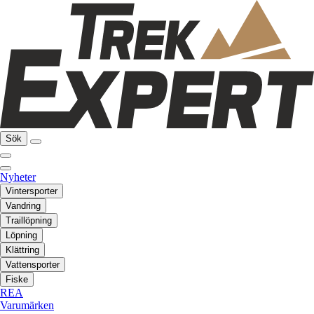
Sök
Nyheter
Vintersporter
Vandring
Traillöpning
Löpning
Klättring
Vattensporter
Fiske
REA
Varumärken