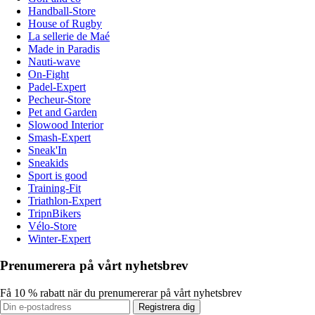
Handball-Store
House of Rugby
La sellerie de Maé
Made in Paradis
Nauti-wave
On-Fight
Padel-Expert
Pecheur-Store
Pet and Garden
Slowood Interior
Smash-Expert
Sneak'In
Sneakids
Sport is good
Training-Fit
Triathlon-Expert
TripnBikers
Vélo-Store
Winter-Expert
Prenumerera på vårt nyhetsbrev
Få 10 % rabatt när du prenumererar på vårt nyhetsbrev
Registrera dig