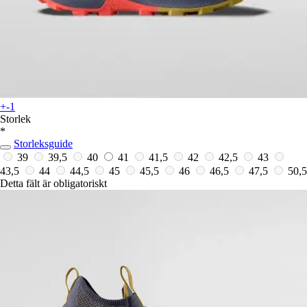
+-1
Storlek
*
Storleksguide
39
39,5
40
41
41,5
42
42,5
43
43,5
44
44,5
45
45,5
46
46,5
47,5
50,5
Detta fält är obligatoriskt