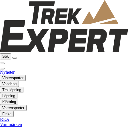
Sök
Nyheter
Vintersporter
Vandring
Traillöpning
Löpning
Klättring
Vattensporter
Fiske
REA
Varumärken