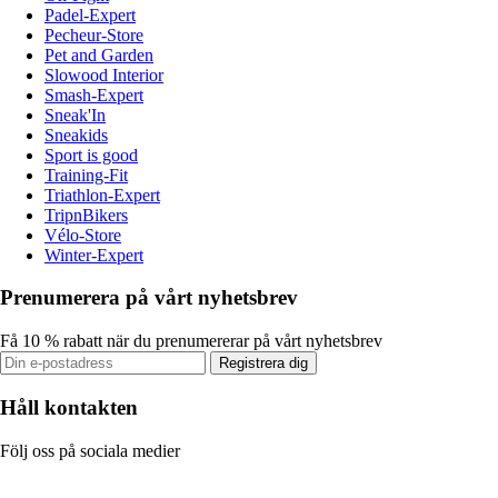
Padel-Expert
Pecheur-Store
Pet and Garden
Slowood Interior
Smash-Expert
Sneak'In
Sneakids
Sport is good
Training-Fit
Triathlon-Expert
TripnBikers
Vélo-Store
Winter-Expert
Prenumerera på vårt nyhetsbrev
Få 10 % rabatt när du prenumererar på vårt nyhetsbrev
Registrera dig
Håll kontakten
Följ oss på sociala medier