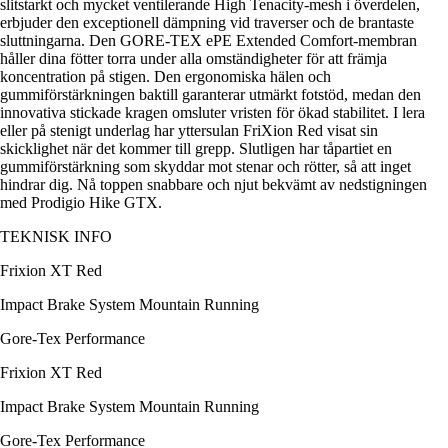
slitstarkt och mycket ventilerande High Tenacity-mesh i överdelen,
erbjuder den exceptionell dämpning vid traverser och de brantaste
sluttningarna. Den GORE-TEX ePE Extended Comfort-membran
håller dina fötter torra under alla omständigheter för att främja
koncentration på stigen. Den ergonomiska hälen och
gummiförstärkningen baktill garanterar utmärkt fotstöd, medan den
innovativa stickade kragen omsluter vristen för ökad stabilitet. I lera
eller på stenigt underlag har yttersulan FriXion Red visat sin
skicklighet när det kommer till grepp. Slutligen har tåpartiet en
gummiförstärkning som skyddar mot stenar och rötter, så att inget
hindrar dig. Nå toppen snabbare och njut bekvämt av nedstigningen
med Prodigio Hike GTX.
TEKNISK INFO
Frixion XT Red
Impact Brake System Mountain Running
Gore-Tex Performance
Frixion XT Red
Impact Brake System Mountain Running
Gore-Tex Performance